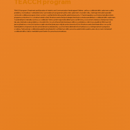
TEACCH program
TEACCH program (Treatment and Education of Autistic and Communication Handicapped Children - péče a vzdělávání dětí s autismem a dětí s
problémy v komunikaci /volně přeloženo/) je modelovým programem péče o lidi s autismem v každém věku. Zahrnuje mimo jiné i speciální
výchovně vzdělávací program, který vychází z potřeb těchto lidí a specifik autistické poruchy. V České republice využíváme metodiku tohoto
programu a mluvíme o tzv. strukturovaném učení. Strukturované učení je strategie, která byla vyvinuta speciálně pro vzdělávání dětí s autismem.
V podstatě je to metodika výchovy a vzdělávání. Tento systém napomáhá dětem porozumět tomu, co se od nich očekává. Učení je navrženo
tak, aby minimalizovalo problémy s chováním tím, že vytvoří prostředí, které je pro děti srozumitelné a v němž jsou úspěšné. Dítě musí mít
jasnou představu o množství práce a o jejím ukončení, jinak je pro něj tato práce únavná a tíživá. Strukturované učení klade důraz na využití
individuálních schopností, nácvik samostatnosti a sebeobsluhy, využívá metod alternativní komunikace a vyzdvihuje nutnost spolupráce
s rodinou. Tento princip vzdělávání je uplatňován především ve třídách pro děti s poruchou autistického spektra, ale svůj význam má také při
vzdělávání dětí a žáků s mentálním postižením či s poruchou komunikace.