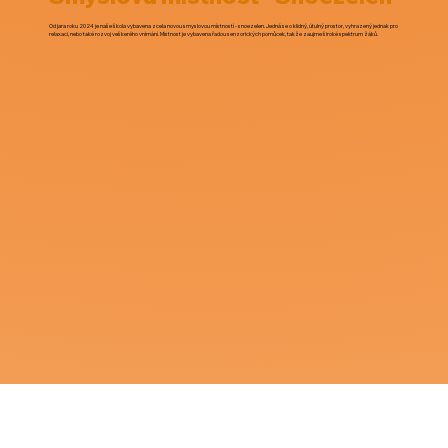
Od jara roku 2024 je naše škola vybavena zcela novou smyslovou místností - snoezelen. Jedná se o klidný, útulný prostor, vyhrazený jednak pro
relaxaci, nebo také rozvoj veškerého vnímání. Místnost je vybavena řadou senzorických pomůcek, takže zaujme široké spektrum žáků.