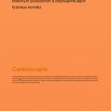
tělesným postižením a zlepšujeme jejich
fyzickou kondici.
Canisterapie
Canisterapie je název pro metodu pozitivního psychosociálního a fyziorehabilitačního působení na žáky, prostřednictvím speciálně vedeného a
cvičeného
psa.
Naši školu pravidelně navštěvují psi různých plemen a velikostí na poskytování canisterapie. Jedná se o velmi přínosnou metodu,
kdy se žáci dostanou do blízkého kontaktu se zvířetem. Podle schopností dítěte jsou realizovány buď různé aktivity, nebo dítě může jen vnímat
srst, teplo a pravidelný dech, a v klidu relaxovat.