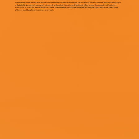
Ergoterapie je profese, která prostřednictvím smysluplného zaměstnávání usiluje o zachování a využívání schopností jedince potřebných pro
zvládání běžných denních, pracovních, zájmových a rekreačních činností u osob jakéhokoli věku s různým typem postižení (fyzickým,
smyslovým, psychickým, mentálním nebo sociálním znevýhodněním). Podporuje maximálně možnou participaci jedince v běžném životě,
přičemž respektuje plně jeho osobnost a možnosti.