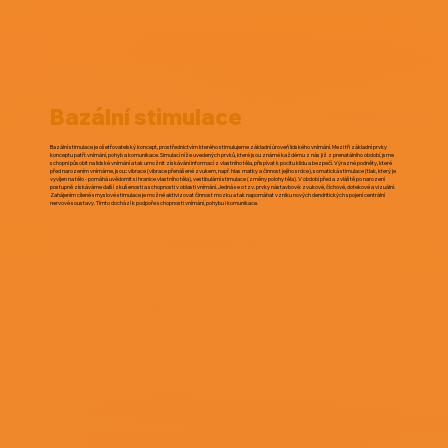
Bazální stimulace
Bazální stimulace je ošetřovatelský koncept, prostřednictvím kterého stimulujeme základní úroveň lidského vnímání. Mezi tři základní prvky
konceptu patří: vnímání, pohyb a komunikace. Simulací níže uvedených prvků, které jsou známé každému z nás již z prenatálního období, jsme
schopni působit na lidské vnímání a tak umožnit získávání informací z vlastního těla, přispívat k pocitu klidu a bezpečí. Výrazné podněty, které
před narozením vnímáme, jsou:: vibrace (vibrace přenášené zvukem, např. hlas matky a činnost jejího srdce), somatická stimulace (tlak, který je
vyvíjen na tělo - pomáhá uvědomit si hranice vlastního těla), vestibulární stimulace (změny polohy těla). V období před a zvláště po narození
postupně získáváme další zkušenosti a schopnosti v oblasti vnímání. Jedná se o tzv. prvky nástavbové: zvukové, čichové, dotekové a vizuální.
Zahájením cílené smyslové stimulace je možné aktivizovat činnost mozku a tak napomáhat vzniku nových dendritických spojení centrální
nervové soustavy. Tímto dochází k podpoře schopnosti vnímání, pohybu i komunikace.