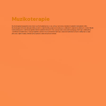
Muzikoterapie
Muzikoterapie je terapeutický obor, který využívá hudební prvky (zvuk, rytmus, harmonie a melodie) k hudebním i nehudebním cílům.
Muzikoterapie může být cílena jako léčba, osobní rozvíjení člověka, podpora komunikace a vzdělávání či zlepšení mezilidských vztahů. Několik
hodin týdně je proto v naší škole naplněno těmito hudebními činnostmi. Tato výuka je realizována našimi pedagogy, kteří mají vzdělání přímo
zaměřené na hudební obory. Výuka je naplněna zpěvem, hrou na drobné bicí nástroje a zábavnými aktivitami a hrami. U dětí je tak rozvíjen
přirozený zájem o hudbu, vnímání rytmu, hybnost a celkové sluchové vnímání.