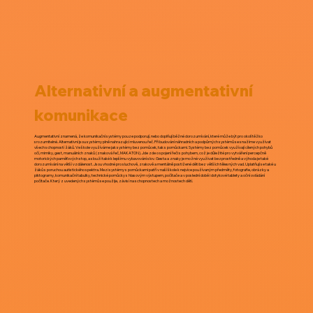
Alternativní a augmentativní
komunikace
Augmentativní znamená, že komunikační systémy pouze podporují, nebo doplňují běžné dorozumívání, které může být pro okolí těžko
srozumitelné. Alternativní jsou systémy plně nahrazující mluvenou řeč. Při budování náhradních a podpůrných systémů se snažíme využívat
všech schopností žáků. Ve škole využíváme jak systémy bez pomůcek, tak s pomůckami. Systémy bez pomůcek využívají cílených pohybů
očí, mimiky, gest, manuálních znaků (znaková řeč, MAKATON). Jde zde o spojení řeči s pohybem, což je důležité pro vytváření percepčně
motorických paměťových stop, a slouží také k lepšímu vybavování slov. Gesta a znaky je možné využívat bezprostředně a výhoda je také
dorozumívání na větší vzdálenost. Jsou vhodné pro sluchově, zrakově a mentálně postižené děti bez větších tělesných vad. Uplatňují se také u
žáků s poruchou autistického spektra. Mezi systémy s pomůckami patří v naší škole k nejvíce používaným předměty, fotografie, obrázky a
piktogramy, komunikační tabulky, technické pomůcky s hlasovým výstupem, počítače a v poslední době i dotykové tablety a oční ovládání
počítače. Který z uvedených systémů se použije, závisí na schopnostech a možnostech dětí.