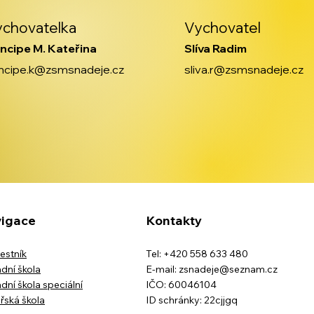
ychovatelka
Vychovatel
incipe M. Kateřina
Slíva Radim
incipe.k@zsmsnadeje.cz
sliva.r@zsmsnadeje.cz
igace
Kontakty
estník
Tel: +420 558 633 480
dní škola
E-mail:
zsnadeje@seznam.cz
dní škola speciální
IČO: 60046104
řská škola
ID schránky: 22cjjgq