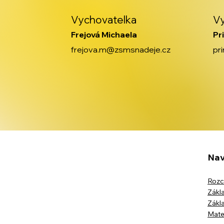
Vychovatelka
V
Frejová Michaela
Pr
frejova.m@zsmsnadeje.cz
pr
Nav
Rozc
Zákla
Zákla
Mate