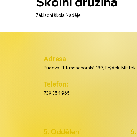
Školní družina
Základní škola Naděje
Adresa
Budova El. Krásnohorské 139, Frýdek-Místek
Telefon:
739 354 965
5. Oddělení
6