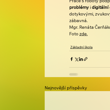
Práce s roboty podp
problémy
 i 
digitáln
dotykovými, zvukový
zábavná.
Mgr. Renáta Čerňák
Foto 
zde.
Základní škola
Nejnovější příspěvky