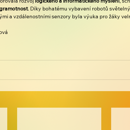
orovala rozvoj 
logického a informatického myšlení
, sc
í gramotnost
. Díky bohatému vybavení robotů světelný
mi a vzdálenostními senzory byla výuka pro žáky vel
ová