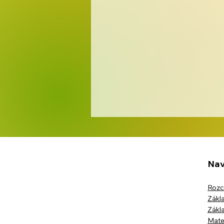
Nav
Rozc
Opékání špekáčků
Zákla
Zákla
Mate