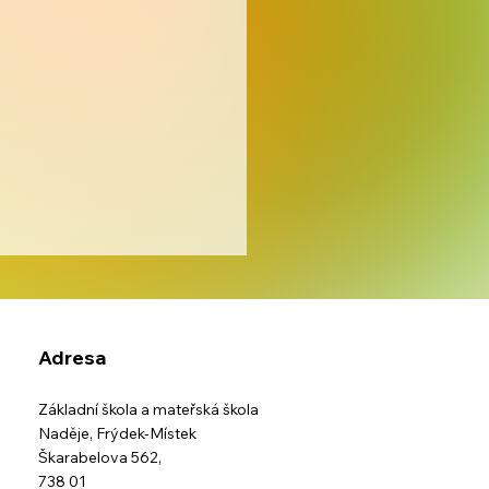
Adresa
s IZS
Základní škola a mateřská škola
Naděje,
Frýdek-Místek
Škarabelova 562,
738 01