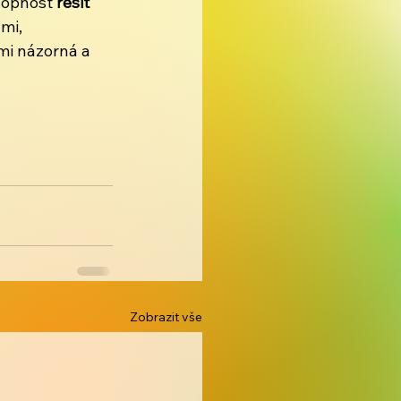
hopnost 
řešit 
mi, 
mi názorná a 
Zobrazit vše