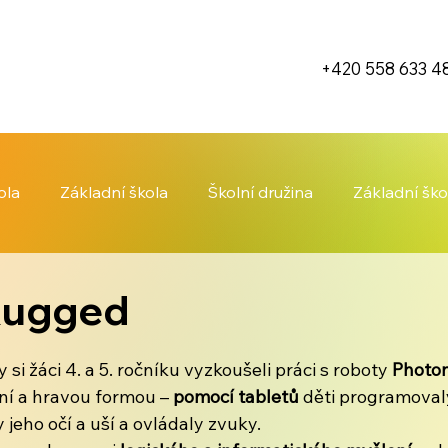
+420 558 633 4
ola
Základní škola
Školní družina
Základní ško
Rugged
si žáci 4. a 5. ročníku vyzkoušeli práci s roboty 
Photo
ní a hravou formou – 
pomocí tabletů
 děti programoval
 jeho očí a uší a ovládaly zvuky.