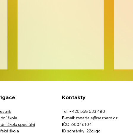
igace
Kontakty
Den 
estník
Tel: +420 558 633 480
dní škola
E-mail:
zsnadeje@seznam.cz
dní škola speciální
IČO: 60046104
Školní výlet třídy IX.B na
řská škola
ID schránky: 22cjjgq