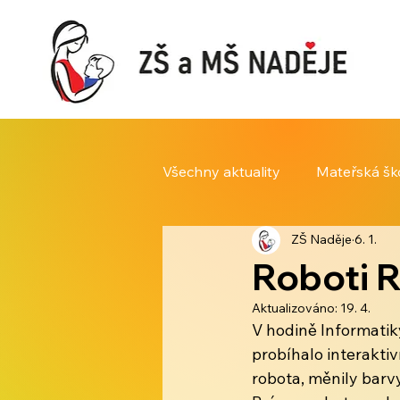
Všechny aktuality
Mateřská šk
ZŠ Naděje
6. 1.
Roboti 
Aktualizováno:
19. 4.
V hodině Informatiky 
probíhalo interaktiv
robota, měnily barvy