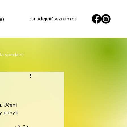
zsnadeje@seznam.cz
80
la speciální
n
. Učení 
y pohyb 