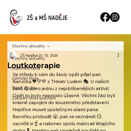
Všechny aktuality
ZŠ Naděje
23. 10. 2025
Všechny aktuality
Loutkoterapie
Mateřská škola
Ve středu k nám do školy opět přijel pan 
Základní škola
Barvička.🧡💛💚 z THeatr Ludem 🎭. U našich 
Školní družina
žáků 😋 jde o jednu z nejoblíbenějších aktivit. 
Opět to bylo naprosto úžasné. Všichni žáci byli 
Základní škola speciální
krásně zapojeni do kouzelného představení. 
Nejdříve museli společnými silami pana 
Barvičku probudit 🥱, pak se seznámili 😏, 
zacvičili si ☝️ a nakonec spolu malovali létajícího 
draka 🎗, kterého pak společně pouštěli po 