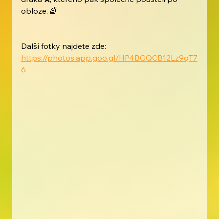
obloze. 🌈
Další fotky najdete zde: 
https://photos.app.goo.gl/HP4BGQCB12Lz9qT7
6