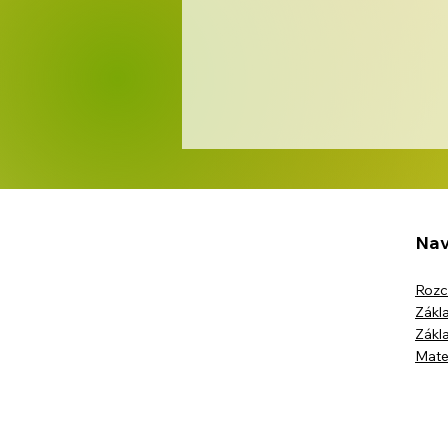
Nav
Rozc
Opékání špekáčků
Zákla
Zákla
Mate