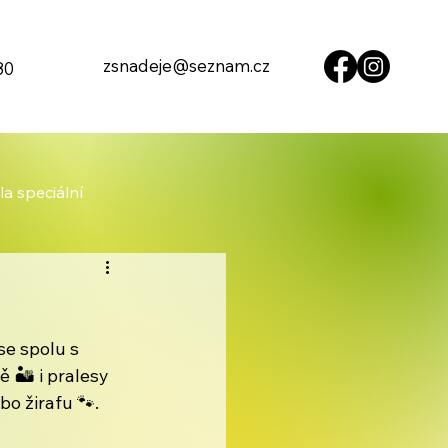
zsnadeje@seznam.cz
80
la speciální
se spolu s 
🏜️ i pralesy 
bo žirafu 🐾. 