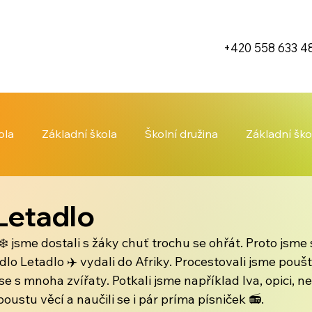
+420 558 633 4
ola
Základní škola
Školní družina
Základní ško
Letadlo
 jsme dostali s žáky chuť trochu se ohřát. Proto jsme 
o Letadlo ✈️ vydali do Afriky. Procestovali jsme pouště 
se s mnoha zvířaty. Potkali jsme například lva, opici, ne
oustu věcí a naučili se i pár príma písniček 📻.