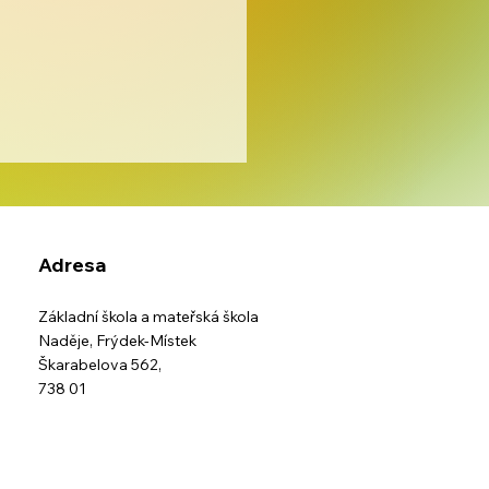
Adresa
s IZS
Základní škola a mateřská škola
Naděje,
Frýdek-Místek
Škarabelova 562,
738 01