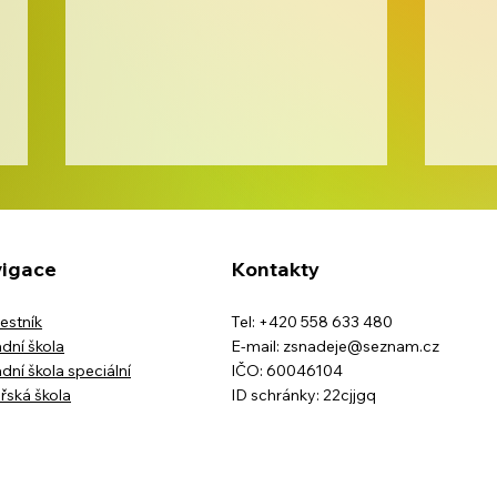
igace
Kontakty
Den 
estník
Tel: +420 558 633 480
dní škola
E-mail:
zsnadeje@seznam.cz
dní škola speciální
IČO: 60046104
Školní výlet třídy IX.B na
řská škola
ID schránky: 22cjjgq
horskou usedlost
Ostravice-Muchovice