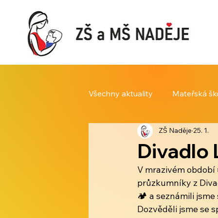
Všechny aktuality
Mateřská šk
ZŠ Naděje
25. 1.
Divadlo 
V mrazivém období ❄️
průzkumníky z Divadl
🏕️ a seznámili jsme 
Dozvěděli jsme se sp