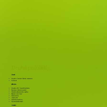
Druhé pololetí
ÚNOR
Divadlo v Českém Těšíně - Sněhurka
Karneval
BŘEZEN
Divadlo v MŠ - Trpasličí pohádka
Beseda s městskou policií
Hledání velikonočního vajíčka
Bijásek - kino Vlast
Sférické kino
Zelený den
Návštěva knihovny
Plavání předškoláků
DUBEN