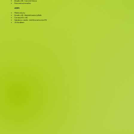
Divadlo v MŠ - Čarovné Vánoce
Posezení u stromečku
LEDEN
Třídní schůzky
Divadlo v MŠ - Medvědí medový příběh
Červený kříž v MŠ
Nebojte se zubaře - návštěva nemocnice FM
ZŠ čte dětem