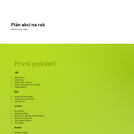
Plán akcí na rok
Mateřská škola Naděje
První pololetí
ZÁŘÍ
Třídní schůzky
Létající barvy
Divadlo loutek - Ostrava
Výlet s rodiči na Bezručovu vyhlídku
Vláček přátelství
ŘÍJEN
Divadlo v MŠ - Mechulaláci
Polytechnika a smyslohraní
Vánoční focení
LISTOPAD
Muzikohrátky
Martinská světýlka
Divadlo v MŠ - Jakkrálík zachránil babičku
Návštěva myslivce v MŠ
Vánoční dílny na třídách
ZŠ čte dětem
PROSINEC
​
Mikulášská nadílka