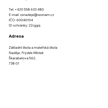
Tel: +420 558 633 480
E-mail:
zsnadeje@seznam.cz
IČO: 60046104
ID schránky: 22cjjgq
Adresa
Základní škola a mateřská škola
Naděje,
Frýdek-Místek
Škarabelova 562,
738 01