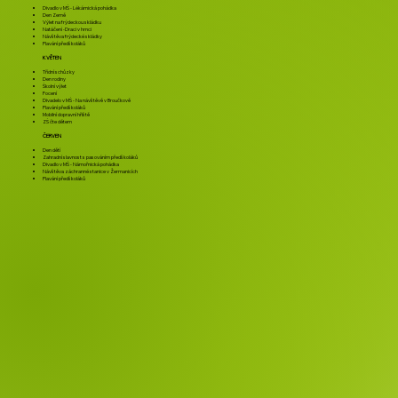
Divadlo v MŠ - Lékárnická pohádka
Den Země
Výlet na frýdeckou skládku
Natáčení -Draci v hrnci
Návštěva frýdecké skládky
Plavání předškoláků
KVĚTEN
Třídní schůzky
Den rodiny
Školní výlet
Focení
Divadelo v MŠ - Na návštěvě v Broučkově
Plavání předškoláků
Mobilní dopravní hřiště
ZŠ čte dětem
ČERVEN
Den dětí
Zahradní slavnost s pasováním předškoláků
Divadlo v MŠ - Námořnická pohádka
Návštěva záchranné stanice v Žermanicích
Plavání předškoláků