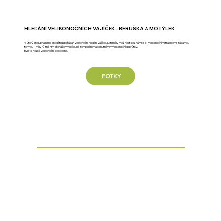
HLEDÁNÍ VELIKONOČNÍCH VAJÍČEK - BERUŠKA A MOTÝLEK
V úterý 15. dubna jsme pro děti uspořádaly velikonoční hledání vajíček. Děti měly možnost seznámit se s velikonočními tradicemi zábavnou
formou – hrály různé hry, přenášely vajíčka, házely balónky a ochutnávaly velikonoční dobrůtky.
Bylo to hezké velikonoční dopoledne.
FOTKY