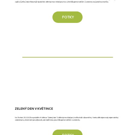
zajíčci, kytičky nebo třeba hadi. Společně s dětmi jsme si vítání jara moc užili. Děkujeme rodičům za dobroty na společnou hostinu.
FOTKY
ZELENÝ DEN V KVĚTINCE
Ve čtvrtek 20.3.2025 se proběhl v Květince "Zelený den". S dětmi jsme vítali jaro, tvořili a hráli zábavné hry. Venku děti objevovaly nejen odstíny
zelené barvy, které nám jaro připravilo, ale i další krásy jara. Děkujeme rodičům za dobroty.