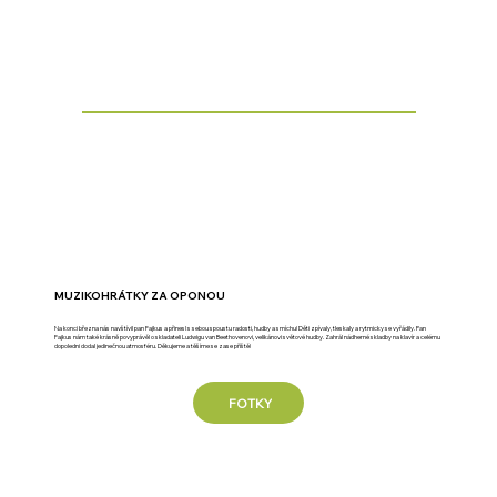
MUZIKOHRÁTKY ZA OPONOU
Na konci března nás navštívil pan Fajkus a přinesl s sebou spoustu radosti, hudby a smíchu! Děti zpívaly, tleskaly a rytmicky se vyřádily. Pan
Fajkus nám také krásně povyprávěl o skladateli Ludwigu van Beethovenovi, velikánovi světové hudby. Zahrál nádherné skladby na klavír a celému
dopoledni dodal jedinečnou atmosféru. Děkujeme a těšíme se zase příště!
FOTKY