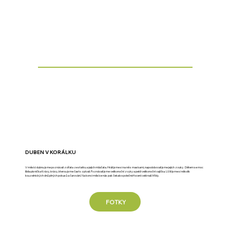
DUBEN V KORÁLKU
V měsíci dubnu jsme poznávali zvířata ze statku a jejich mláďata. Hráli jsme si na ně s maskami, napodobovali jsme jejich zvuky. Dětem se moc
líbila písnička Krávy, krávy, kterou jsme často zpívali. Poznávali jsme velikonoční zvyky a pekli velikonoční vajíčka. Užili jsme si několik
kouzelnických dnů plných pokusů a čarování. Na konci měsíce nás pak čekalo společné focení celé naší třídy.
FOTKY