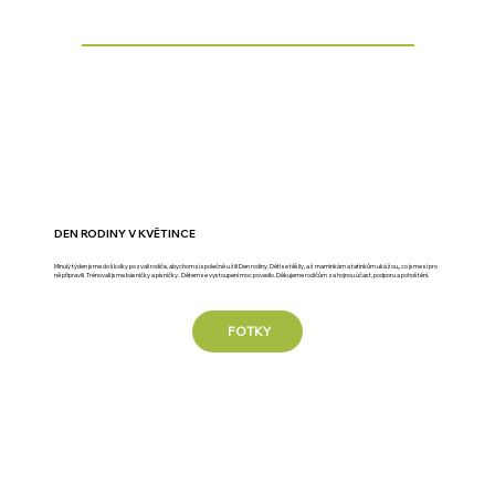
DEN RODINY V KVĚTINCE
Minulý týden jsme do školky pozvali rodiče, abychom si společně užili Den rodiny. Děti se těšily, až maminkám a tatínkům ukážou,, co jsme si pro
ně připravili. Trénovali jsme básničky a písničky. Dětem se vystoupení moc povedlo. Děkujeme rodičům za hojnou účast, podporu a pohoštění.
FOTKY