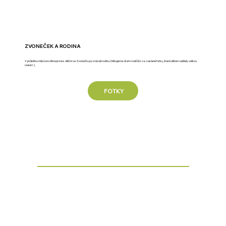
ZVONEČEK A RODINA
V průběhu měsíce května jsme s dětmi ve Zvonečku poznávali rodinu. Děkujeme všem rodičům za zaslané fotky, které dětem udělaly velkou
radost :).
FOTKY