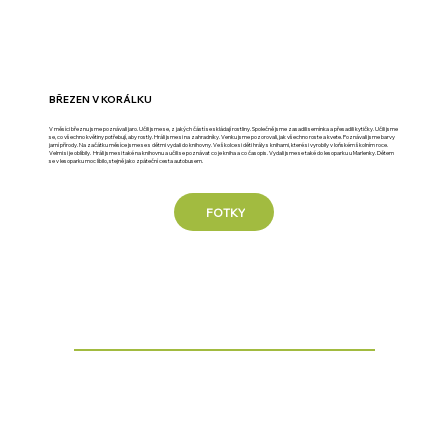
BŘEZEN V KORÁLKU
V měsíci březnu jsme poznávali jaro. Učili jsme se, z jakých částí se skládají rostliny. Společně jsme zasadili semínka a přesadili kytičky. Učili jsme
se, co všechno květiny potřebují, aby rostly. Hráli jsme si na zahradníky. Venku jsme pozorovali, jak všechno roste a kvete. Poznávali jsme barvy
jarní přírody. Na začátku měsíce jsme se s dětmi vydali do knihovny. Ve školce si děti hrály s knihami, které si vyrobily v loňském školním roce.
Velmi si je oblíbily. Hráli jsme si také na knihovnu a učili se poznávat co je kniha a co časopis. Vydali jsme se také do lesoparku u Marlenky. Dětem
se v lesoparku moc líbilo, stejně jako zpáteční cesta autobusem.
FOTKY