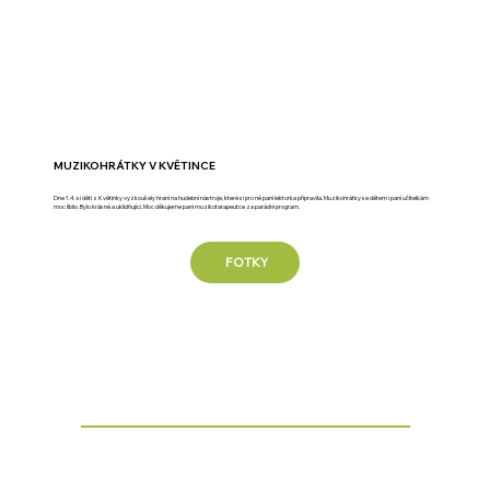
MUZIKOHRÁTKY V KVĚTINCE
Dne 1.4. si děti z Květinky vyzkoušely hraní na hudební nástroje, které si pro ně paní lektorka připravila. Muzikohrátky se dětem i paní učitelkám
moc líbilo. Bylo krásné a uklidňující. Moc děkujeme paní muzikotarapeutce za parádní program.
FOTKY