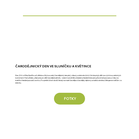
ČARODĚJNICKÝ DEN VE SLUNÍČKU A KVĚTINCE
Dne 29.4. si třída Sluníčko a Květinka užily kouzelný čarodějnický den plný zábavy a dobrodružství. Od rána byly děti ve svých kouzelnických
kostýmech. Paní učitelky připravily pro děti čarodějné aktivity - slalom na koštěti, skládání a hledání klobouků, převážení pavouka a žáby na
kolečku i hledání pavouků ve slizu. Po splnění všech úkolů čekaly na malé čaroděje a čarodějky diplomy a sladká odměna. Děkujeme rodičům za
dobroty.
FOTKY