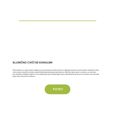
SLUNÍČKO CVIČÍ SE SOKOLEM
Naše sluníčka se s velkou radostí zapojily do různých pohybových aktivit, které rozvíjely jejich obratnost, sílu a koordinaci. Jednotlivá cvičení
zahrnovala hry, překážkové dráhy, skákání, běhání i jednoduché gymnastické prvky. Děti měly velkou radost z pohybu a za svoji snahu
byly odměněny medailemi a diplomy. Tyto ocenění nejsou jen symbolem jejich snahy a úsilí, ale také krásným povzbuzením k tomu, aby měly
pohyb rády a stal se pro ně zábavou.
FOTKY