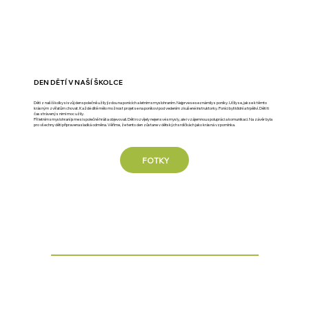
DEN DĚTÍ V NAŠÍ ŠKOLCE
Děti z naší školky si svůj den společně užily jízdou na ponících a letním smyslohraním. Nejprve se seznámily s poníky. Učily se, jak se k těmto
krásným zvířatům chovat. Každé dítě mělo možnost projet se na poníkovi pod vedením zkušené instruktorky. Poníci byli klidní a trpěliví. Děti ti
čas strávený s nimi moc užily.
Při letním smyslohraní jsme si společně hráli a objevovali. Děti rozvíjely nejen své smysly, ale i vzájemnou spolupráci a komunikaci. Na závěr byla
pro všechny děti připravena sladká odměna. Věříme, že tento den zůstane v dětských srdíčkách jako krásná vzpomínka.
FOTKY