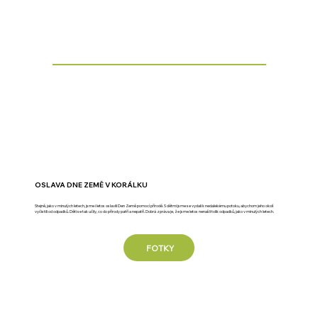
OSLAVA DNE ZEMĚ V KORÁLKU
Stejně, jako v minulých letech, jsme i letos oslavili Den Země pomocí přírodě. S dětmi jsme se vydali k nedalekému potoku, abychom jeho okolí
vyčistili od odpadků. Děti se tak učily, co do přírody patří a nepatří. Dobrá zpráva je, že jsme letos nenašli tolik odpadků, jako v minulých letech.
FOTKY