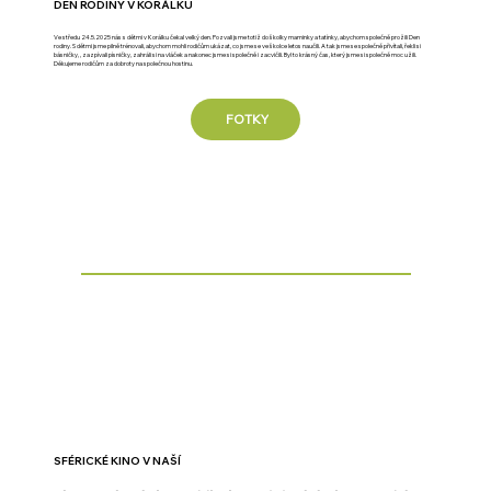
DEN RODINY V KORÁLKU
Ve středu 24.5.2025 nás s dětmi v Korálku čekal velký den. Pozvali jsme totiž do školky maminky a tatínky, abychom společně prožili Den
rodiny. S dětmi jsme pilně trénovali, abychom mohli rodičům ukázat, co jsme se ve školce letos naučili. A tak jsme se společně přivítali, řekli si
básničky, , zazpívali písničky, zahráli si na vláček a nakonec jsme si společně i zacvičili. Byl to krásný čas, který jsme si společně moc užili.
Děkujeme rodičům za dobroty na společnou hostinu.
FOTKY
SFÉRICKÉ KINO V NAŠÍ