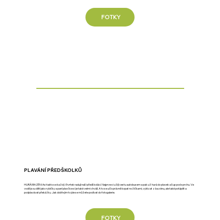
FOTKY
PLAVÁNÍ PŘEDŠKOLKŮ
HURÁ! BAZÉN! Asi takto se každý čtvrtek radují naši předškoláci. Nejprve si užijí cestu autobusem a pak už hurá do plavek a šup pod sprchu. Ve
vodě jsou děti jako rybičky a paní plavčice si je také velmi chválí. A to se učí správně kopat nožičkami, vylézat z bazénu, ale také potápět a
podplavávat překážky. Jak dobře jim to jde se můžete podívat do fotogalerie.
FOTKY