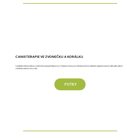
CANISTERAPIE VE ZVONEČKU A KORÁLKU
V průběhu měsíce dubna za námi dorazila paní Fejkusová z Podaných rukou se svojí fenkou Dorou. Setkání s pejskem bylo pro děti opět velkým
zážitkem, který si moc užily.
FOTKY