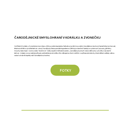
ČARODĚJNICKÉ SMYSLOHRANÍ V KORÁLKU A ZVONEČKU
Ve třídách Korálek a Zvoneček jsme si dnes užili kouzelné dopoledne. Setkali se na něm kouzelníci, čarodějnice i duchové. Společně jsme čarovali,
létali na koštěti a vytvářeli lektvar zdraví. Na něj byly třeba speciální ingredience. Děti byly statečné. Nebály se vytahovat "pavouky, ještěrky,
mouchy nebo hady" ze slizu nebo "dračí krve". Velký úspěch měl také koutek s „čarodějnou kuchyní“, kde si děti samy vytvořily svůj vlastní
lektvar – krájely ovoce, nabíraly přísady a přenášely je do kotlíku. Moc děkujeme všem rodičům za přinesené dobroty, které dětem udělaly velkou
radost a krásně doplnily naši čarodějnickou hostinu.
FOTKY