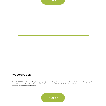
FOTKY
PYŽEMOVÝ DEN
Ve středu 19.3.2025 proběhl v naší MŠ pyžamový den, který byl plný zábavy. Děti si navzájem ukázaly svá krásná pyžama. Hledaly tvary, které
naše pyžámka ztratily. Proběhla také krátká polštářová bitva a na závěr si děti užily pohádku "O pyšné noční košilce" v našem "kině" s
popcornem. Byl to den plný radosti a smíchu.
FOTKY