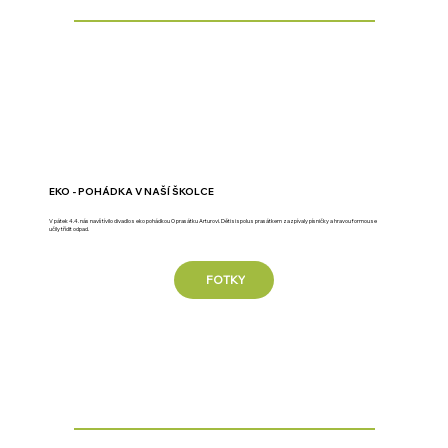
EKO - POHÁDKA V NAŠÍ ŠKOLCE
V pátek 4.4. nás navštívilo divadlo s eko pohádkou O prasátku Arturovi. Děti si spolu s prasátkem zazpívaly písničky a hravou formou se
učily třídit odpad.
FOTKY