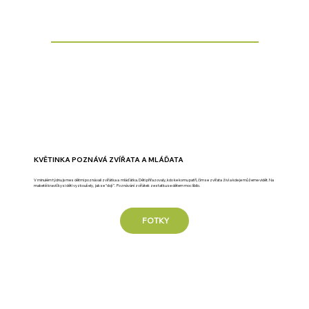
KVĚTINKA POZNÁVÁ ZVÍŘATA A MLÁĎATA
V minulém týdnu jsme s dětmi poznávali zvířátka a mláďátka. Děti přiřazovaly, kdo ke komu patří, čím se zvířata živí a kde je můžeme vidět. Na
maketě kravičky si děti vyzkoušely, jak se "dojí ". Poznávání zvířátek ze statku se dětem moc líbilo.
FOTKY