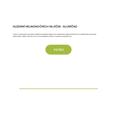
HLEDÁNÍ VELIKONOČNÍCH VAJÍČEK - SLUNÍČKO
V úterý 15. dubna nám sice pršelo, ale děti si i tak hledání vajíček užily. Čekala je také velikonoční hostina. Za splnění úkolů pak dostaly
velikonočního zajíčka. Celou akci si moc užily. Děkujeme rodičům za dobroty na společný stul
FOTKY