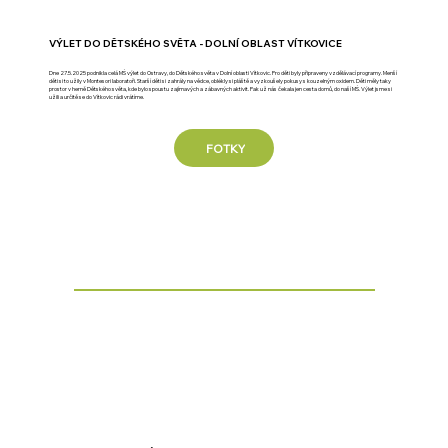
VÝLET DO DĚTSKÉHO SVĚTA - DOLNÍ OBLAST VÍTKOVICE
Dne 27.5.2025 podnikla celá MŠ výlet do Ostravy, do Dětského světa v Dolní oblasti Vítkovic. Pro děti byly připraveny vzdělávací programy. Menší
děti si to užily v Montesori laboratoři. Starší děti si zahrály na vědce, oblékly si pláště a vyzkoušely pokusy s kouzelným oxidem. Děti měly taky
prostor v herně Dětského světa, kde bylo spoustu zajímavých a zábavných aktivit. Pak už nás čekala jen cesta domů, do naší MŠ. Výlet jsme si
užili a určitě se do Vítkovic rádi vrátíme.
FOTKY