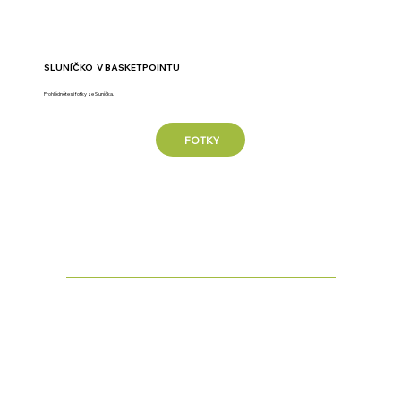
SLUNÍČKO V BASKETPOINTU
Prohlédněte si fotky ze Sluníčka.
FOTKY