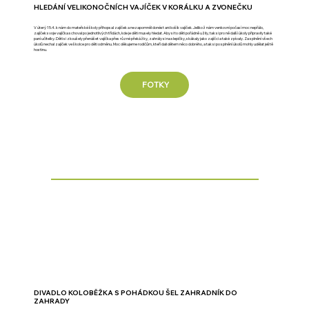
HLEDÁNÍ VELIKONOČNÍCH VAJÍČEK V KORÁLKU A ZVONEČKU
V úterý 15.4. k nám do mateřské školy přihopsal zajíček a nezapomněl donést ani košík vajíček. Jelikož nám venkovní počasí moc nepřálo,
zajíček svoje vajíčka schoval po jednotlivých třídách, kde je děti musely hledat. Aby si to děti pořádně užily, tak si pro ně další úkoly připravily také
paní učitelky. Děti si zkoušely přenášet vajíčka přes různé překážky, zahrály si na slepičky, skákaly jako zajíčci a také zpívaly. Za splnění všech
úkolů nechal zajíček ve školce pro děti odměnu. Moc děkujeme rodičům, kteří dali dětem něco dobrého, a tak si po splnění úkolů mohly udělat ještě
hostinu.
FOTKY
DIVADLO KOLOBĚŽKA S POHÁDKOU ŠEL ZAHRADNÍK DO
ZAHRADY