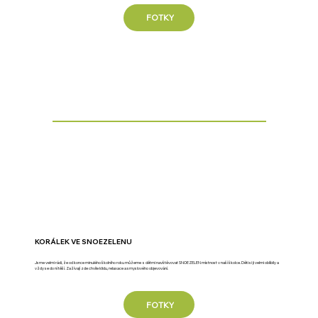
FOTKY
KORÁLEK VE SNOEZELENU
Jsme velmi rádi, že od konce minulého školního roku můžeme s dětmi navštěvovat SNOEZELEN místnost v naší školce. Děti si ji velmi oblíbily a
vždy se do ní těší. Zažívají zde chvíle klidu, relaxace a smyslového objevování.
FOTKY