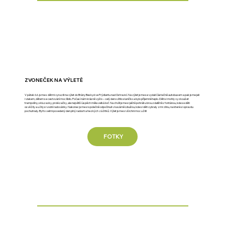
ZVONEČEK NA VÝLETĚ
V pátek 6.6. jsme s dětmi vyrazili na výlet do Brány Beskyd ve Frýdlantu nad Ostravicí. Na výlet jsme se vydali částečně autobusem a pak jsme jeli
i vlakem, dětem se cestování moc líbilo. Počasí nám krásně vyšlo – celý den svítilo sluníčko a bylo příjemně teplo. Děti si mohly vyzkoušet
trampolíny, skluzavky, prolézačky, ale největší úspěch měla velká loď. Na chvíli jsme si ještě pohráli u brouzdaliště s fontánou, kde se děti
osvěžily a užily si vodní radovánky. Nakonec jsme si společně odpočinuli v kavárně Libuška, kde si děti vybraly zmrzlinu, na které si opravdu
pochutnaly. Byl to velmi povedený den plný radosti a hezkých zážitků. Výlet jsme si všichni moc užili!
FOTKY