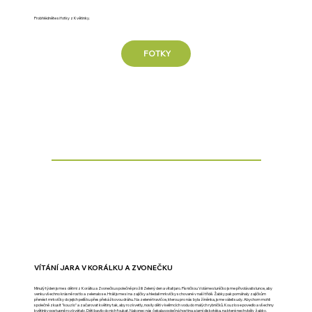
Probhlédněte si fotky z Květinky.
FOTKY
VÍTÁNÍ JARA V KORÁLKU A ZVONEČKU
Minulý týden jsme s dětmi z Korálku a Zvonečku společně prožili Zelený den a vítali jaro. Písničkou Voláme sluníčko jsme přivolávali slunce, aby
venku všechno krásně rostlo a zelenalo se. Hráli jsme si na zajíčky a hledali mrkvičky schované v naší třídě. Žabky pak pomáhaly zajíčkům
přenést mrkvičky do jejich pelíšku přes překážkovou dráhu. Na zelené travičce, kterou pro nás byla žíněnka, jsme váleli sudy. Abychom mohli
společně zkusit "kouzlo" a začarovat květiny tak, aby rozkvetly, nosily děti v kelímcích vodu do malých rybníčků. Kouzlo se povedlo a všechny
květinky postupně rozkvétaly. Děti bavilo do nich foukat. Nakonec nás čekala společná hostina a jarní diskotéka, na které nechyběly žabky,