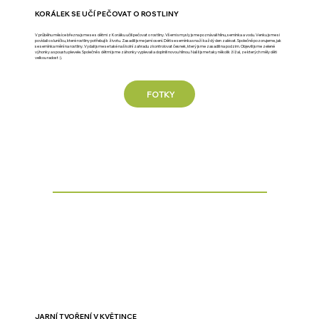
KORÁLEK SE UČÍ PEČOVAT O ROSTLINY
V průběhu měsíce března jsme se s dětmi z Korálku učili pečovat o rostliny. Všemi smysly jsme poznávali hlínu, semínka a vodu. Venku jsme si
povídali o sluníčku, které rostliny potřebují k životu. Zasadili jsme jarní osení. Děti se semínka snaží každý den zalévat. Společně pozorujeme, jak
se semínka mění na rostliny. Vydali jsme se také na školní zahradu zkontrolovat česnek, který jsme zasadili na podzim. Objevili jsme zelené
výhonky a spoustu plevele. Společně s dětmi jsme záhonky vyplevali a doplnili novou hlínou. Našli jsme taky několik žížal, ze kterých měly děti
velkou radost :).
FOTKY
JARNÍ TVOŘENÍ V KVĚTINCE