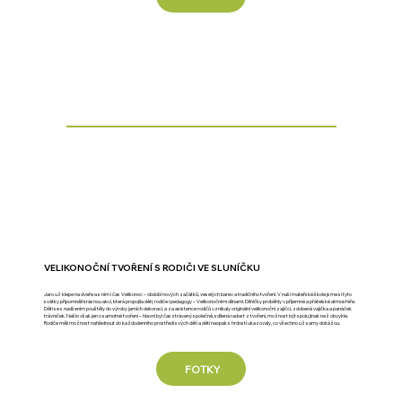
VELIKONOČNÍ TVOŘENÍ S RODIČI VE SLUNÍČKU
Jaro už klepe na dveře a s ním i čas Velikonoc – období nových začátků, veselých barev a tradičního tvoření. V naší mateřské škole jsme si tyto
svátky připomněli krásnou akcí, která propojila děti, rodiče i pedagogy – Velikonočními dílnami. Dílničky proběhly v příjemné a přátelské atmosféře.
Děti se s nadšením pouštěly do výroby jarních dekorací, a za asistence rodičů vznikaly originální velikonoční zajíčci, zdobená vajíčka a panáček
trávníček. Nešlo však jen o samotné tvoření – hlavní byl čas strávený společně, sdílená radost z tvoření, možnost být spolu jinak než obvykle.
Rodiče měli možnost nahlédnout do každodenního prostředí svých dětí a děti naopak s hrdostí ukazovaly, co všechno už samy dokážou.
FOTKY