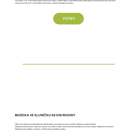
Ve čtvrtek 22.5. 2025 čekal na děti ve školce kouzelný zážitek. Přijelo za nimi Sférické kino. Děti měly možnost procestovat celý svět a
dotknout se hvězd. Pro mnohé děti to byl úžasný zážitek. Podívejte se na fotky...
FOTKY
BESÍDKA VE SLUNÍČKU KE DNI RODINY
Děti si pro rodiče a prarodiče připravily milé divadelní vystoupení na motivy pohádky Sněhurka a sedm trpaslíků.
Sněhurka, statečný princ, královna, myslivec, kouzelné zrcadlo a všech šestnáct trpaslíků se své role zhostili s nadšením a úsměvem.
Děkujeme všem dětem za krásný zážitek, který pohladil po srdíčku.