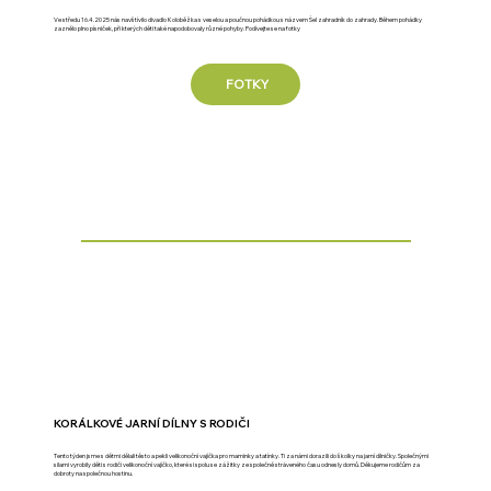
Ve středu 16.4.2025 nás navštívilo divadlo Koloběžka s veselou a poučnou pohádkou s názvem Šel zahradník do zahrady. Během pohádky
zaznělo plno písniček, při kterých děti také napodobovaly různé pohyby. Podívejte se na fotky
FOTKY
KORÁLKOVÉ JARNÍ DÍLNY S RODIČI
Tento týden jsme s dětmi dělali těsto a pekli velikonoční vajíčka pro maminky a tatínky. Ti za námi dorazili do školky na jarní dílničky. Společnými
silami vyrobily děti s rodiči velikonoční vajíčko, které si spolu se zážitky ze společně stráveného času odnesly domů. Děkujeme rodičům za
dobroty na společnou hostinu.