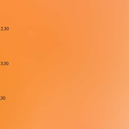
12,30
13,30
,30