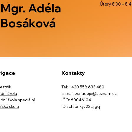
Mgr. Adéla
Úterý 8,00 – 8,4
Bosáková
igace
Kontakty
estník
Tel: +420 558 633 480
dní škola
E-mail:
zsnadeje@seznam.cz
dní škola speciální
IČO: 60046104
řská škola
ID schránky: 22cjjgq