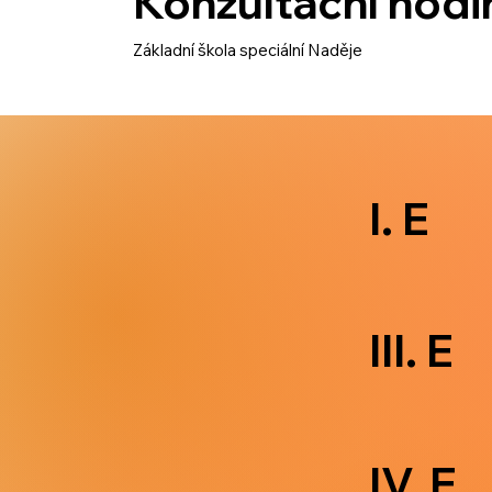
Konzultační hodi
Základní škola speciální Naděje
I. E
III. E
IV. E