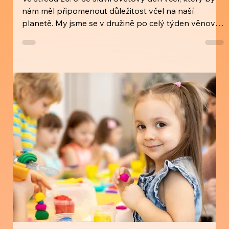
Světový den včel a výlet do Marlenky
Ve středu 20. 5. se slavil Světový den včel, který by
nám měl připomenout důležitost včel na naší
planetě. My jsme se v družině po celý týden věnovali
malování včelích úlů, včel, kamínků a hlavně se děti
dozvěděly spoustu informací o včelách, jejich životě a
proč jsou tak důležité. Zahráli jsme si pexeso a
poskládali včelí cestu k medu. A nebyl by to týden
včel a medu, kdybychom nevyrazili do Marlenky na
medový dort nebo zmrzlinu :-) Více ve fotogalerii a na
instagramu. Zdrav