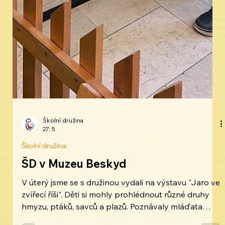
Školní družina
27. 5.
Školní družina
ŠD v Muzeu Beskyd
V úterý jsme se s družinou vydali na výstavu "Jaro ve
zvířecí říši". Děti si mohly prohlédnout různé druhy
hmyzu, ptáků, savců a plazů. Poznávaly mláďata
jednotlivých zvířat, mohly si postavit vlastní farmu a