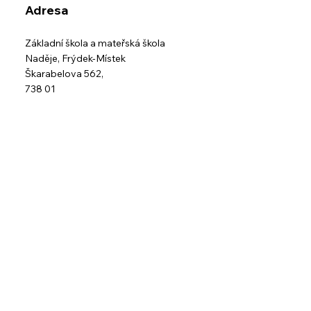
IČO: 60046104
ID schránky: 22cjjgq
Adresa
Základní škola a mateřská škola
Naděje,
Frýdek-Místek
Škarabelova 562,
738 01