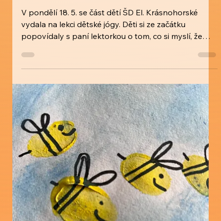
Lekce jógy se Školou Jógy Karakal
V pondělí 18. 5. se část dětí ŠD El. Krásnohorské
vydala na lekci dětské jógy. Děti si ze začátku
popovídaly s paní lektorkou o tom, co si myslí, že
jóga je a k čemu slouží. Přišlo se na mnohé, ale hlavně
na podstatnou informaci, že jóga je tělu a duši velmi
prospěšná. Poté se děti protáhly, pohopsaly a
zacvičily si cviky dle jógových karet a zároveň se učily
správně dýchat. Nakonec jsme si všichni namalovali
mandalu. Více ve fotogalerii. Za ŠD hodné děti a
Katka 🌞