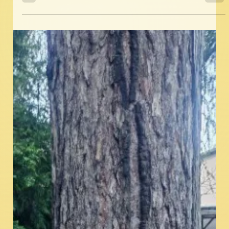
odborné školy zemědělské Na Hrázi v Místku. 😊🏫
👨‍🏫 Role průvodce se ujal pan zástupce ředitele Mgr.
David Hovjacký, který nás v areálu školy srdečně
přivítal a provedl celým areálem školy. Během
komentované prohlídky žákům přiblížil svět
moderního zemědělského vzdělávání a ukázal vše,
co ke studiu na této škole patří. 🌱✨