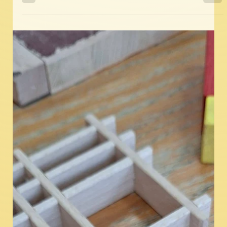
na interaktivní tabulkách poslouchat různé zvířecí
zvuky. Také pro ně byly nachystány tzv. nesmysly na
obrázcích. Více ve fotogalerii zde. Mějte krásný den
🌞