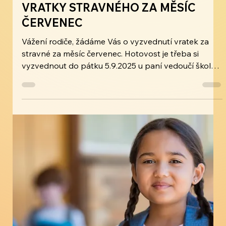
MŠ Naděje
29. 8. 2025
Mateřská škola
VRATKY STRAVNÉHO ZA MĚSÍC
ČERVENEC
Vážení rodiče, žádáme Vás o vyzvednutí vratek za
stravné za měsíc červenec. Hotovost je třeba si
vyzvednout do pátku 5.9.2025 u paní vedoučí školní
kuchyně.