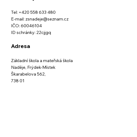
Základní škola speciální
Mateřská škola
Kontakty
Tel: +420 558 633 480
E-mail:
zsnadeje@seznam.cz
IČO: 60046104
ID schránky: 22cjjgq
Adresa
Základní škola a mateřská škola
Naděje,
Frýdek-Místek
Škarabelova 562,
738 01