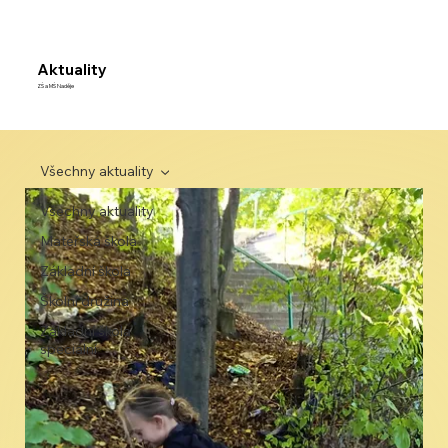
Aktuality
ZŠ a MŠ Naděje
Všechny aktuality
Všechny aktuality
Mateřská škola
Základní škola
Školní družina
Základní škola
speciální