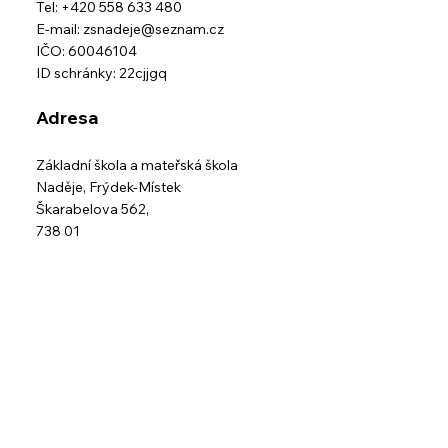
Tel: +420 558 633 480
E-mail:
zsnadeje@seznam.cz
IČO: 60046104
ID schránky: 22cjjgq
Adresa
Základní škola a mateřská škola
Naděje,
Frýdek-Místek
Škarabelova 562,
738 01