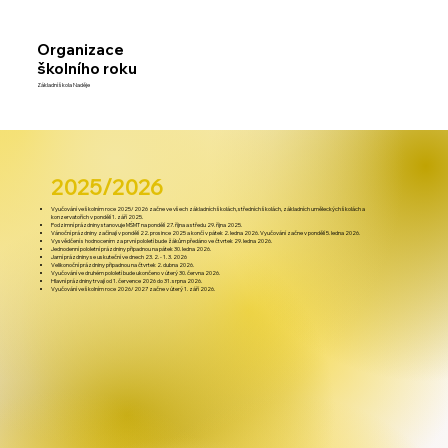
Organizace
školního roku
Základní škola Naděje
2025/2026
Vyučování ve školním roce 2025/2026 začne ve všech základních školách, středních školách, základních uměleckých školách a
konzervatořích v pondělí 1. září 2025.
Podzimní prázdniny stanovuje MŠMT na pondělí 27. října a středu 29. října 2025.
Vánoční prázdniny začínají v pondělí 22. prosince 2025 a končí v pátek 2. ledna 2026. Vyučování začne v pondělí 5. ledna 2026.
Vysvědčení s hodnocením za první pololetí bude žákům předáno ve čtvrtek 29. ledna 2026.
Jednodenní pololetní prázdniny připadnou na pátek 30. ledna 2026.
Jarní prázdniny se uskuteční ve dnech 23. 2. - 1. 3. 2026
Velikonoční prázdniny připadnou na čtvrtek 2. dubna 2026.
Vyučování ve druhém pololetí bude ukončeno v úterý 30. června 2026.
Hlavní prázdniny trvají od 1. července 2026 do 31. srpna 2026.
Vyučování ve školním roce 2026/2027 začne v úterý 1. září 2026.