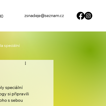
zsnadeje@seznam.cz
80
la speciální
ly speciální 
y si připravili 
toho s sebou 