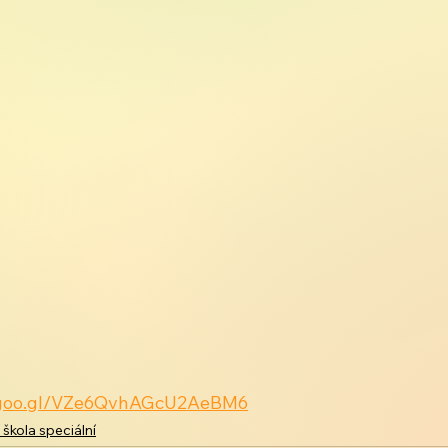
p.goo.gl/VZe6QvhAGcU2AeBM6
 škola speciální