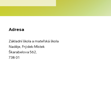
Adresa
s IZS
Základní škola a mateřská škola
Naděje,
Frýdek-Místek
Škarabelova 562,
738 01