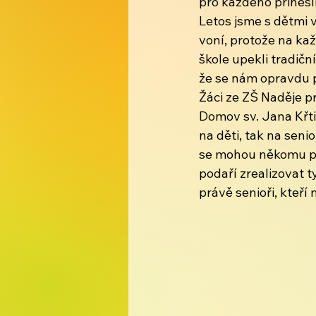
pro každého přinesli
Letos jsme s dětmi v
voní, protože na kaž
škole upekli tradičn
že se nám opravdu p
Žáci ze ZŠ Naděje p
Domov sv. Jana Křtit
na děti, tak na seni
se mohou někomu pře
podaří zrealizovat t
právě senioři, kteř