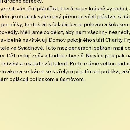
 i drobné dárečky. 
yrobili vánoční přáníčka, která nejen krásně vypadají, a
dém je obrázek vykrojený přímo ze včelí plástve. A dál
í perníčky, tentokrát s čokoládovou polevou a kokosem.
ovedly. Měli jsme co dělat, aby nám všechny nesnědly
ravidelně navštěvují Domov pokojného stáří Charity Fr
ele ve Sviadnově. Tato mezigenerační setkání mají pozi
ory. Děti milují zpěv a hudbu obecně. Nejvíce jsou pak 
dvést a ukázat svůj talent. Proto máme velkou rados
yto akce a setkáme se s vřelým přijetím od publika, jak
í nám oplácejí potleskem a úsměvem.