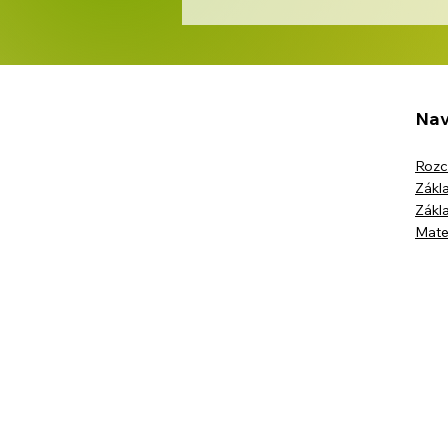
Nav
Rozc
Opékání špekáčků
Zákla
Zákla
Mate