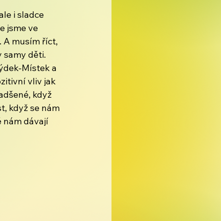
le i sladce 
e jsme ve 
 A musím říct, 
 samy děti.
ýdek-Místek a 
tivní vliv jak 
nadšené, když 
t, když se nám 
é nám dávají 