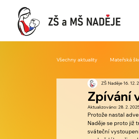
Všechny aktuality
Mateřská šk
ZŠ Naděje
16. 12.
Zpívání 
Aktualizováno:
28. 2. 202
Protože nastal adven
Naděje se proto již 
sváteční vystoupení 