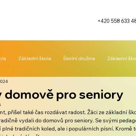
+420 558 633 4
ola
Základní škola
Školní družina
Základní ško
 2024
v domově pro seniory
5
t, přišel také čas rozdávat radost. Žáci ze základní ško
tradičně vydali do domovů pro seniory. Se svými pedagog
plné tradičních koled, ale i populárních písní. Kromě 