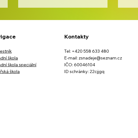
igace
Kontakty
Den 
estník
Tel: +420 558 633 480
dní škola
E-mail:
zsnadeje@seznam.cz
dní škola speciální
IČO: 60046104
Školní výlet třídy IX.B na
řská škola
ID schránky: 22cjjgq
horskou usedlost
Ostravice-Muchovice