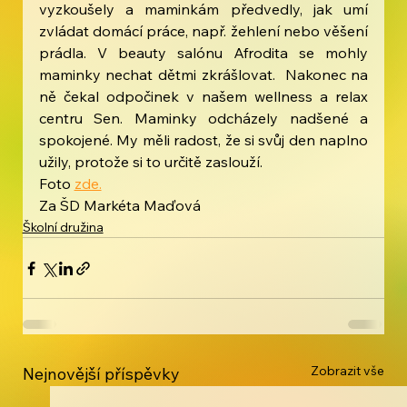
vyzkoušely a maminkám předvedly, jak umí 
zvládat domácí práce, např. žehlení nebo věšení 
prádla. V beauty salónu Afrodita se mohly 
maminky nechat dětmi zkrášlovat.  Nakonec na 
ně čekal odpočinek v našem wellness a relax 
centru Sen. Maminky odcházely nadšené a 
spokojené. My měli radost, že si svůj den naplno 
užily, protože si to určitě zaslouží.
Foto 
zde.
Za ŠD Markéta Maďová
Školní družina
Zobrazit vše
Nejnovější příspěvky