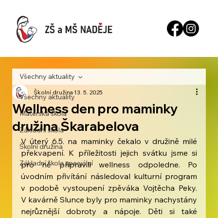
Všechny aktuality
Školní družina
13. 5. 2025
Všechny aktuality
Wellness den pro maminky
Mateřská škola
družina Škarabelova
Základní škola
V úterý 6.5. na maminky čekalo v družině milé 
Školní družina
překvapení. K příležitosti jejich svátku jsme si 
Základní škola speciální
pro ně připravili wellness odpoledne. Po 
úvodním přivítání následoval kulturní program 
v podobě vystoupení zpěváka Vojtěcha Peky. 
V kavárně Slunce byly pro maminky nachystány 
nejrůznější dobroty a nápoje. Děti si také 