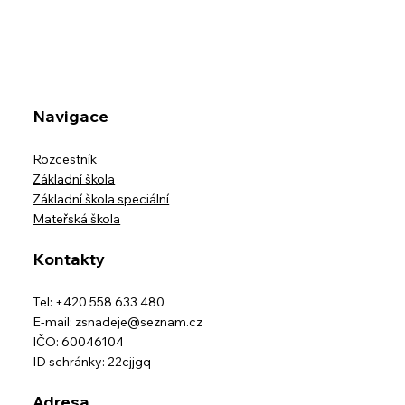
ODHLÁŠKY STRAVY ZA MĚSÍC
ČERVEN
Navigace
Rozcestník
Základní škola
Základní škola speciální
Mateřská škola
Kontakty
Tel: +420 558 633 480
E-mail:
zsnadeje@seznam.cz
IČO: 60046104
ID schránky: 22cjjgq
Adresa