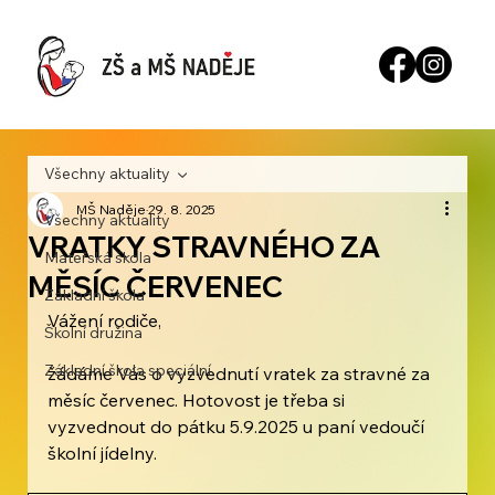
Všechny aktuality
MŠ Naděje
29. 8. 2025
Všechny aktuality
VRATKY STRAVNÉHO ZA
Mateřská škola
MĚSÍC ČERVENEC
Základní škola
Vážení rodiče, 
Školní družina
Základní škola speciální
žádáme Vás o vyzvednutí vratek za stravné za 
měsíc červenec. Hotovost je třeba si 
vyzvednout do pátku 5.9.2025 u paní vedoučí 
školní jídelny. 