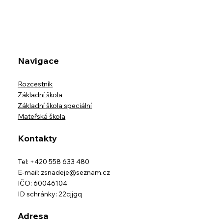
ODHLÁŠKY STRAVY ZA MĚSÍC
ČERVEN
Navigace
Rozcestník
Základní škola
Základní škola speciální
Mateřská škola
Kontakty
Tel: +420 558 633 480
E-mail:
zsnadeje@seznam.cz
IČO: 60046104
ID schránky: 22cjjgq
Adresa