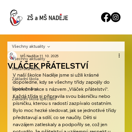
Všechny aktuality
MŠ Naděje
11. 10. 2025
Všechny aktuality
VLÁČEK PŘÁTELSTVÍ
Mateřská škola
V naší školce Naděje jsme si užili krásné 
Základní škola
dopoledne, kdy se všechny třídy zapojily do 
Školní družina
společné akce s názvem „Vláček přátelství“. 
Každá třída si připravila svou básničku nebo 
Základní škola speciální
písničku, kterou s radostí zazpívalo ostatním. 
Bylo moc hezké sledovat, jak se jednotlivé třídy 
představují a sdílí, co se naučily. Děti si 
navzájem zatleskaly a podpořily se, což jen 
potvrdilo, že přátelství a vzájemný respekt u 