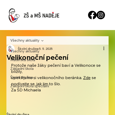
Všechny aktuality
Školní družina
5. 5. 2025
Všechny aktuality
Velikonoční pečení
Mateřská škola
Protože naše žáky pečení baví a Velikonoce se 
Základní škola
blížily,
Školní družina
upekli jsme si velikonočního beránka. 
Zde
 se 
podívejte se, jak jim to šlo.
Základní škola speciální
Za ŠD Michaela 
Školní družina