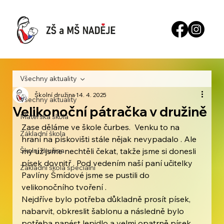
Všechny aktuality
Školní družina
14. 4. 2025
Všechny aktuality
Velikonoční pátračka v družině
Mateřská škola
Zase děláme ve škole čurbes.  Venku to na 
Základní škola
hraní na pískovišti stále nějak nevypadalo . Ale 
Školní družina
my už jsme nechtěli čekat, takže jsme si donesli 
písek dovnitř . Pod vedením naší paní učitelky 
Základní škola speciální
Pavlíny Šmídové jsme se pustili do 
velikonočního tvoření .
Nejdříve bylo potřeba důkladně prosít písek, 
nabarvit, obkreslit šablonu a následně bylo 
potřeba nanést lepidlo a velmi opatrně písek 