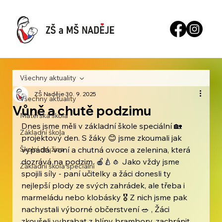
Všechny aktuality
ZŠ Naděje
30. 9. 2025
Všechny aktuality
Vůně a chutě podzimu
Mateřská škola
Dnes jsme měli v základní škole speciální 🏡 
Základní škola
projektový den. S žáky 😊 jsme zkoumali jak 
Školní družina
vypadá, voní a chutná ovoce a zelenina, která 
dozrává na podzim. 🍎🍐🧄 Jako vždy jsme 
Základní škola speciální
spojili síly - paní učitelky a žáci donesli ty 
nejlepší plody ze svých zahrádek, ale třeba i 
marmeládu nebo klobásky 🎖 Z nich jsme pak 
nachystali výborné občerstvení 🥗 , Žáci 
zkoušeli vyhrabat z hlíny brambory, zachránit 