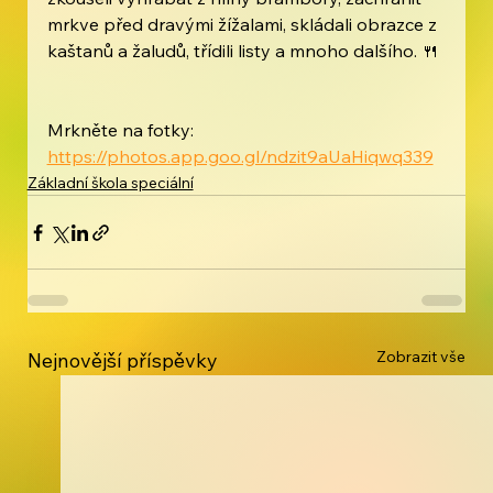
mrkve před dravými žížalami, skládali obrazce z 
kaštanů a žaludů, třídili listy a mnoho dalšího. 🍴
Mrkněte na fotky: 
https://photos.app.goo.gl/ndzit9aUaHiqwq339
Základní škola speciální
Zobrazit vše
Nejnovější příspěvky