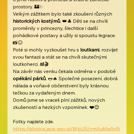
prostory. 🏰✨
Velkým zážitkem bylo také zkoušení různých 
historických kostýmů
. 👑🎩 Děti se na chvíli 
proměnily v princezny, šlechtice i další 
pohádkové postavy a užily si spoustu legrace. 
📸😊
Poté si mohly vyzkoušet hru s 
loutkami
, rozvíjet 
svou fantazii a stát se na chvíli skutečnými 
loutkoherci. 🎎🎬
Na závěr nás venku čekala odměna v podobě 
opékání párků
. 🌭🔥 Společné posezení, dobrá 
nálada a voňavé občerstvení byly krásnou 
tečkou za vydařeným dnem.
Domů jsme se vraceli plní zážitků, nových 
zkušeností a hezkých vzpomínek. ❤️😊
Fotky najdete zde. 
https://photos.app.goo.gl/WpL5UymXuMw5n5j