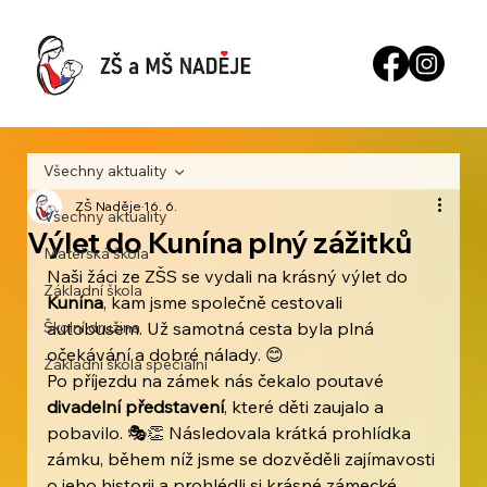
Všechny aktuality
ZŠ Naděje
16. 6.
Všechny aktuality
Výlet do Kunína plný zážitků
Mateřská škola
Naši žáci ze ZŠS se vydali na krásný výlet do 
Základní škola
Kunína
, kam jsme společně cestovali 
Školní družina
autobusem. Už samotná cesta byla plná 
očekávání a dobré nálady. 😊
Základní škola speciální
Po příjezdu na zámek nás čekalo poutavé 
divadelní představení
, které děti zaujalo a 
pobavilo. 🎭👏 Následovala krátká prohlídka 
zámku, během níž jsme se dozvěděli zajímavosti 
o jeho historii a prohlédli si krásné zámecké 