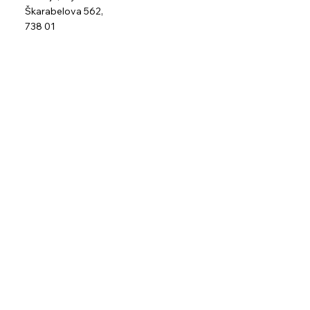
Škarabelova 562,
738 01