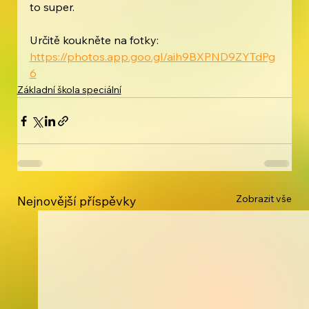
to super.
Určitě koukněte na fotky:
https://photos.app.goo.gl/aih9BXPND9ZYTdPg
6
Základní škola speciální
Zobrazit vše
Nejnovější příspěvky