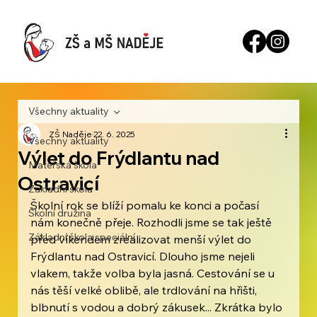
Všechny aktuality
ZŠ Naděje
22. 6. 2025
Všechny aktuality
Výlet do Frýdlantu nad
Mateřská škola
Ostravicí
Základní škola
Školní rok se blíží pomalu ke konci a počasí 
Školní družina
nám konečně přeje. Rozhodli jsme se tak ještě 
Základní škola speciální
před víkendem zrealizovat menší výlet do 
Frýdlantu nad Ostravicí. Dlouho jsme nejeli 
vlakem, takže volba byla jasná. Cestování se u 
nás těší velké oblibě, ale trdlování na hřišti, 
blbnutí s vodou a dobrý zákusek... Zkrátka bylo 