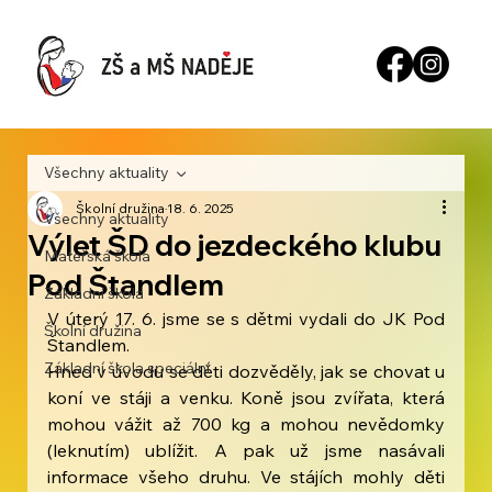
Všechny aktuality
Školní družina
18. 6. 2025
Všechny aktuality
Výlet ŠD do jezdeckého klubu
Mateřská škola
Pod Štandlem
Základní škola
V úterý 17. 6. jsme se s dětmi vydali do JK Pod 
Školní družina
Štandlem. 
Základní škola speciální
Hned v úvodu se děti dozvěděly, jak se chovat u 
koní ve stáji a venku. Koně jsou zvířata, která 
mohou vážit až 700 kg a mohou nevědomky 
(leknutím) ublížit. A pak už jsme nasávali 
informace všeho druhu. Ve stájích mohly děti 