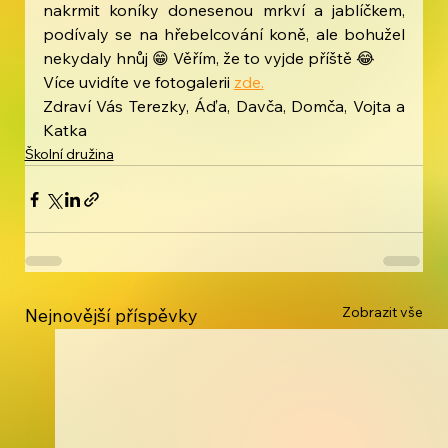
nakrmit koníky donesenou mrkví a jablíčkem, 
podívaly se na hřebelcování koně, ale bohužel 
nekydaly hnůj 😁 Věřím, že to vyjde příště 😂
Více uvidíte ve fotogalerii 
zde.
Zdraví Vás Terezky, Áďa, Davča, Domča, Vojta a 
Katka
Školní družina
Zobrazit vše
Nejnovější příspěvky