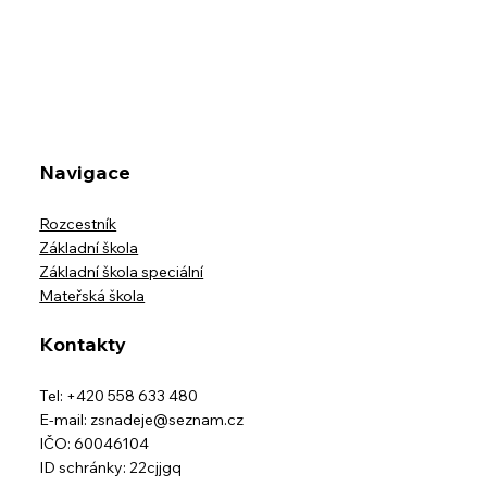
Školní výlet třídy IX.B na horskou
usedlost Ostravice-Muchovice
Navigace
Rozcestník
Základní škola
Základní škola speciální
Mateřská škola
Kontakty
Tel: +420 558 633 480
E-mail:
zsnadeje@seznam.cz
IČO: 60046104
ID schránky: 22cjjgq