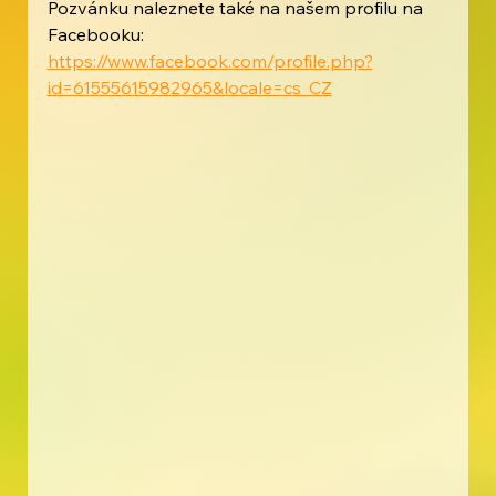
Pozvánku naleznete také na našem profilu na 
Facebooku:
https://www.facebook.com/profile.php?
id=61555615982965&locale=cs_CZ