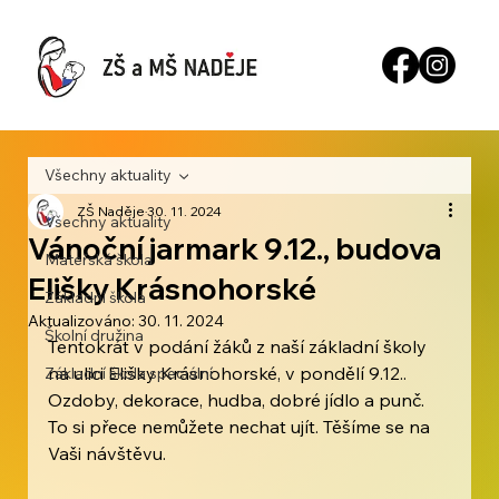
Všechny aktuality
ZŠ Naděje
30. 11. 2024
Všechny aktuality
Vánoční jarmark 9.12., budova
Mateřská škola
Elišky Krásnohorské
Základní škola
Aktualizováno:
30. 11. 2024
Školní družina
Tentokrát v podání žáků z naší základní školy 
na ulici Elišky Krásnohorské, v pondělí 9.12.. 
Základní škola speciální
Ozdoby, dekorace, hudba, dobré jídlo a punč. 
To si přece nemůžete nechat ujít. Těšíme se na 
Vaši návštěvu.