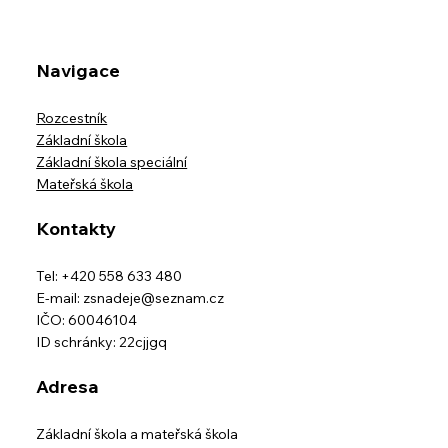
Školní výlet třídy IX.B na horskou
usedlost Ostravice-Muchovice
Navigace
Rozcestník
Základní škola
Základní škola speciální
Mateřská škola
Kontakty
Tel: +420 558 633 480
E-mail:
zsnadeje@seznam.cz
IČO: 60046104
ID schránky: 22cjjgq
Adresa
Základní škola a mateřská škola