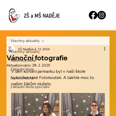
Všechny aktuality
ZŠ Naděje
4. 12. 2024
Všechny aktuality
Vánoční fotografie
Mateřská škola
Aktualizováno:
28. 2. 2025
Základní škola
V den konání jarmarku byl v naší škole 
vytvořen také Fotokoutek. A takhle moc to 
Školní družina
našim žákům slušelo.
Základní škola speciální