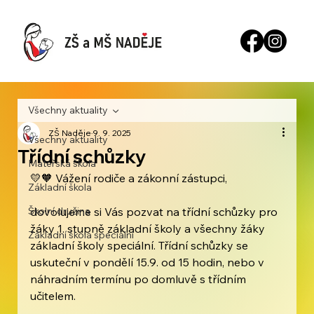
Všechny aktuality
ZŠ Naděje
9. 9. 2025
Všechny aktuality
Třídní schůzky
Mateřská škola
💛🧡 Vážení rodiče a zákonní zástupci, 
Základní škola
Školní družina
dovolujeme si Vás pozvat na třídní schůzky pro 
žáky 1. stupně základní školy a všechny žáky 
Základní škola speciální
základní školy speciální. Třídní schůzky se 
uskuteční v pondělí 15.9. od 15 hodin, nebo v 
náhradním termínu po domluvě s třídním 
učitelem.