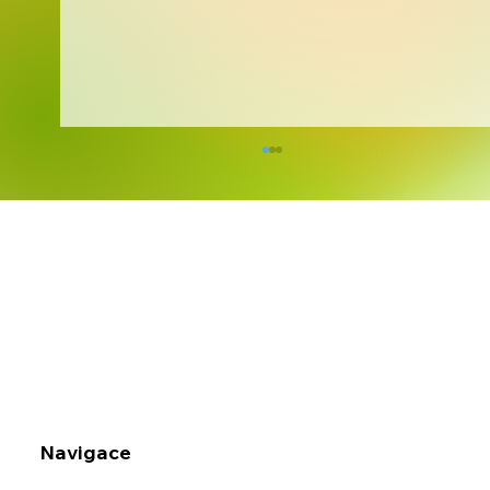
OZNÁMENÍ O PŘERUŠENÍ PROVOZU
MŠ V DOBĚ LETNÍCH PRÁZDNIN
Navigace