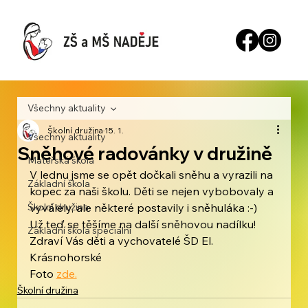
Všechny aktuality
Školní družina
15. 1.
Všechny aktuality
Sněhové radovánky v družině
Mateřská škola
V lednu jsme se opět dočkali sněhu a vyrazili na 
Základní škola
kopec za naši školu. Děti se nejen vybobovaly a 
Školní družina
vyválely, ale některé postavily i sněhuláka :-)
Už teď se těšíme na další sněhovou nadílku!
Základní škola speciální
Zdraví Vás děti a vychovatelé ŠD El. 
Krásnohorské 
Foto 
zde.
Školní družina