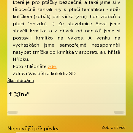
které je pro ptáčky bezpečné, a také jsme si v 
tělocvičně zahráli hry s ptačí tematikou - sběr 
kolíčkem (zobák) pet víčka (zrní), hon vrabců a 
ptačí "hnízdo". :-) Ze stavebnice Seva jsme 
stavěli krmítka a z dřívek od nanuků jsme si 
postavili krmítko na výkres. A venku na 
vycházkách jsme samozřejmě nezapomněli 
nasypat zrníčka do krmítka v arboretu a u hřiště 
Hříbku.
Foto zhlédněte 
zde.
Zdraví Vás děti a kolektiv ŠD
Školní družina
Zobrazit vše
Nejnovější příspěvky