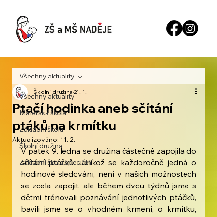
Všechny aktuality
Školní družina
21. 1.
Všechny aktuality
Ptačí hodinka aneb sčítání
Mateřská škola
ptáků na krmítku
Základní škola
Aktualizováno:
11. 2.
Školní družina
V pátek 9. ledna se družina částečně zapojila do 
sčítání ptáčků. Jelikož se každoročně jedná o 
Základní škola speciální
hodinové sledování, není v našich možnostech 
se zcela zapojit, ale během dvou týdnů jsme s 
dětmi trénovali poznávání jednotlivých ptáčků, 
bavili jsme se o vhodném krmení, o krmítku, 