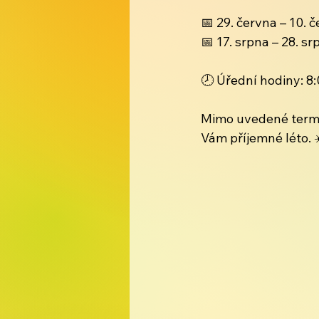
📅 29. června – 10. 
📅 17. srpna – 28. sr
🕗 Úřední hodiny: 8
Mimo uvedené termí
Vám příjemné léto. 