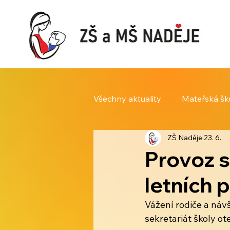
Všechny aktuality
Mateřská šk
ZŠ Naděje
23. 6.
Provoz s
letních 
Vážení rodiče a návš
sekretariát školy o