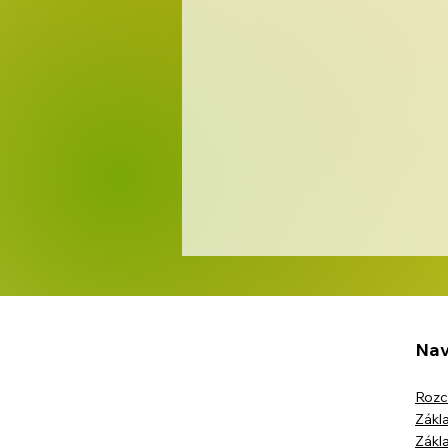
Nav
Rozc
Zákla
Zákla