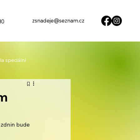
zsnadeje@seznam.cz
80
la speciální
em
ázdnin bude 