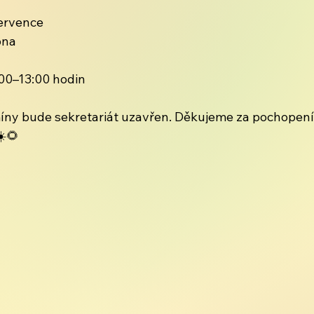
července
pna
:00–13:00 hodin
ny bude sekretariát uzavřen. Děkujeme za pochopení
☀️🌻