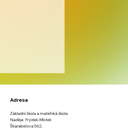
Adresa
Základní škola a mateřská škola
kání špekáčků
Naděje,
Frýdek-Místek
Škarabelova 562,