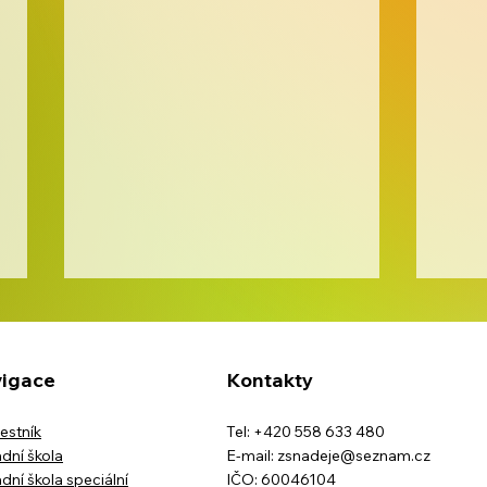
igace
Kontakty
estník
Tel: +420 558 633 480
Opé
dní škola
E-mail:
zsnadeje@seznam.cz
Červen ve školní družině
dní škola speciální
IČO: 60046104