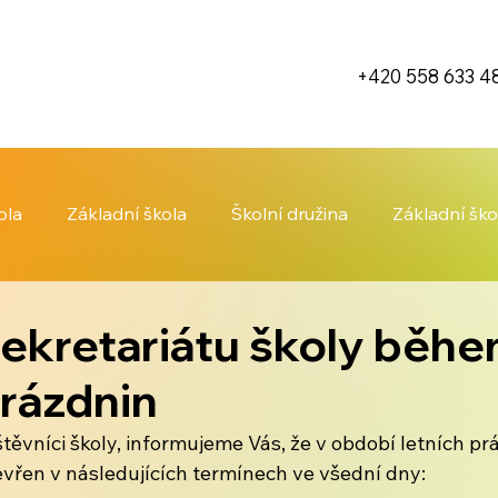
+420 558 633 4
ola
Základní škola
Školní družina
Základní ško
ekretariátu školy běh
prázdnin
těvníci školy, informujeme Vás, že v období letních pr
tevřen v následujících termínech ve všední dny: