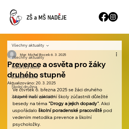
Všechny aktuality
Mgr. Michal Bocek
6. 3. 2025
Všechny aktuality
Prevence a osvěta pro žáky
Mateřská škola
druhého stupně
Základní škola
Aktualizováno:
20. 3. 2025
Školní družina
Ve čtvrtek 6. března 2025 se žáci druhého 
stupně naší základní školy zúčastnili důležité 
Základní škola speciální
besedy na téma 
"Drogy a jejich dopady"
. Akci 
uspořádalo 
školní poradenské pracoviště
 pod 
vedením metodika prevence a školní 
psycholožky.