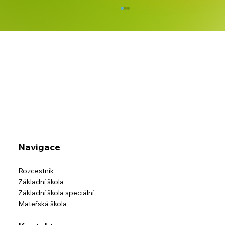
Školní výlet třídy IX.B na horskou
usedlost Ostravice-Muchovice
Navigace
Rozcestník
Základní škola
Základní škola speciální
Mateřská škola