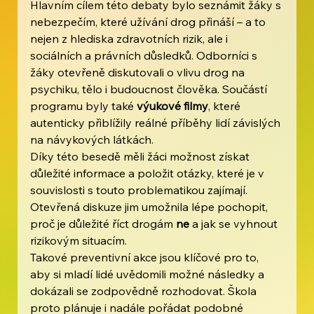
Hlavním cílem této debaty bylo seznámit žáky s 
nebezpečím, které užívání drog přináší – a to 
nejen z hlediska zdravotních rizik, ale i 
sociálních a právních důsledků. Odborníci s 
žáky otevřeně diskutovali o vlivu drog na 
psychiku, tělo i budoucnost člověka. Součástí 
programu byly také 
výukové filmy
, které 
autenticky přiblížily reálné příběhy lidí závislých 
na návykových látkách.
Díky této besedě měli žáci možnost získat 
důležité informace a položit otázky, které je v 
souvislosti s touto problematikou zajímají. 
Otevřená diskuze jim umožnila lépe pochopit, 
proč je důležité říct drogám 
ne
 a jak se vyhnout 
rizikovým situacím.
Takové preventivní akce jsou klíčové pro to, 
aby si mladí lidé uvědomili možné následky a 
dokázali se zodpovědně rozhodovat. Škola 
proto plánuje i nadále pořádat podobné 