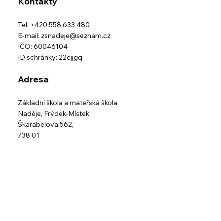
Kontakty
Tel: +420 558 633 480
E-mail:
zsnadeje@seznam.cz
IČO: 60046104
ID schránky: 22cjjgq
Adresa
Základní škola a mateřská škola
Naděje,
Frýdek-Místek
Škarabelova 562,
738 01