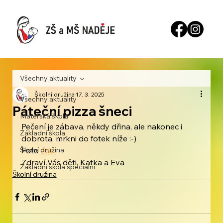
Všechny aktuality
Školní družina
17. 3. 2025
Všechny aktuality
Páteční pizza šneci
Mateřská škola
Pečení je zábava, někdy dřina, ale nakonec i 
Základní škola
dobrota, mrkni do fotek níže :-)
Školní družina
Foto 
zde.
Zdraví Vás děti, Katka a Eva
Základní škola speciální
Školní družina