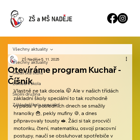
Všechny aktuality
ZŠ Naděje
5. 11. 2025
Všechny aktuality
Otevíráme program Kuchař -
Mateřská škola
Číšník
Základní škola
Vlastně ne tak docela. 🤭 Ale v našich třídách 
Školní družina
základní školy speciální to tak rozhodně 
Základní škola speciální
vypadá. V posledních dnech se smažily 
hranolky 🍟, pekly mufiny 🍪, a dnes 
připravovaly tousty 🥪. Žáci si tak procvičí 
motoriku, čtení, matematiku, osvojí pracovní 
postupy, naučí se obsluhovat spotřebiče v 