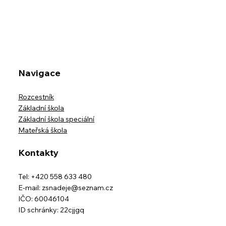
Přednáška v Muzeu Beskyd - Přežiješ
Navigace
Rozcestník
Základní škola
Základní škola speciální
Mateřská škola
Kontakty
Tel: +420 558 633 480
E-mail:
zsnadeje@seznam.cz
IČO: 60046104
ID schránky: 22cjjgq