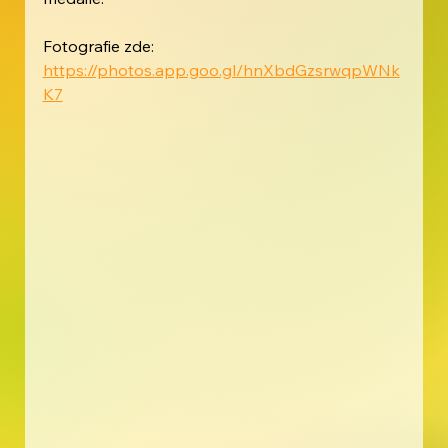
Fotografie zde:  
https://photos.app.goo.gl/hnXbdGzsrwqpWNk
K7