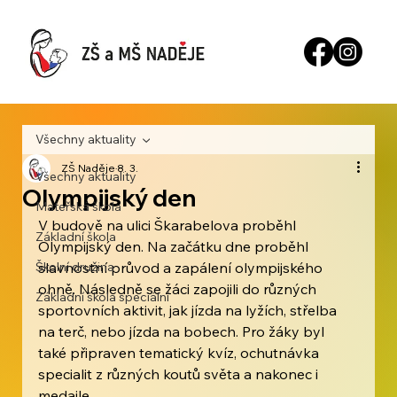
Všechny aktuality
ZŠ Naděje
8. 3.
Všechny aktuality
Olympijský den
Mateřská škola
V budově na ulici Škarabelova proběhl 
Základní škola
Olympijský den. Na začátku dne proběhl 
Školní družina
slavnostní průvod a zapálení olympijského 
ohně. Následně se žáci zapojili do různých 
Základní škola speciální
sportovních aktivit, jak jízda na lyžích, střelba 
na terč, nebo jízda na bobech. Pro žáky byl 
také připraven tematický kvíz, ochutnávka 
specialit z různých koutů světa a nakonec i 
medaile.