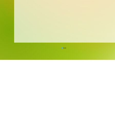
ZMĚNA VE VÝŠI ÚPLATY ZA
PŘEDŠKOLNÍ VZDĚLÁVÁNÍ