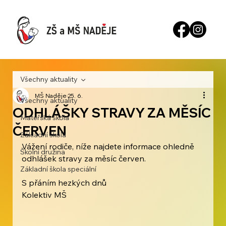
Všechny aktuality
MŠ Naděje
25. 6.
Všechny aktuality
ODHLÁŠKY STRAVY ZA MĚSÍC
Mateřská škola
ČERVEN
Základní škola
Vážení rodiče, níže najdete informace ohledně 
Školní družina
odhlášek stravy za měsíc červen. 
Základní škola speciální
S přáním hezkých dnů
Kolektiv MŠ