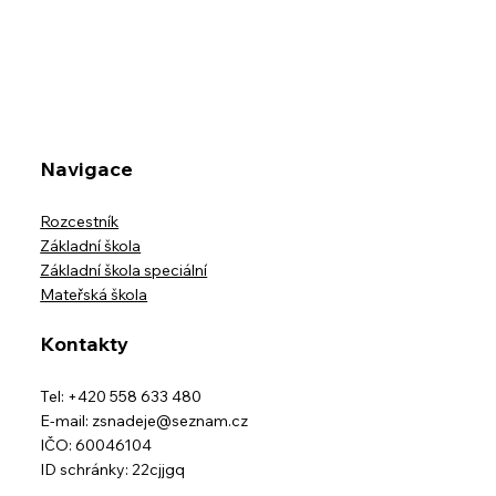
Školní výlet třídy IX.B na horskou
usedlost Ostravice-Muchovice
Navigace
Rozcestník
Základní škola
Základní škola speciální
Mateřská škola
Kontakty
Tel: +420 558 633 480
E-mail:
zsnadeje@seznam.cz
IČO: 60046104
ID schránky: 22cjjgq