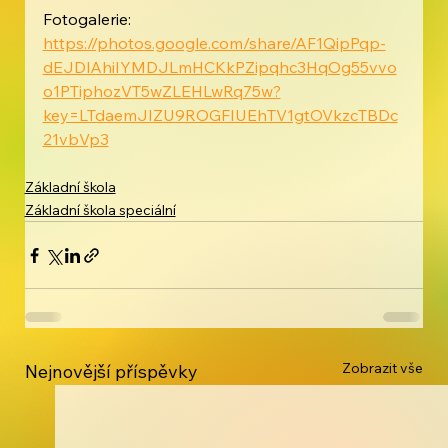
Fotogalerie:
https://photos.google.com/share/AF1QipPqp-
dEJDlAhiIYMDJLmHCKkPZipqhc3HqOg55vvo
o1PTiphozVT5wZLEHLwRq75w?
key=LTdaemJIZU9ROGFIUEhTV1gtOVkzcTBDc
21vbVp3
Základní škola
Základní škola speciální
Zobrazit vše
Nejnovější příspěvky