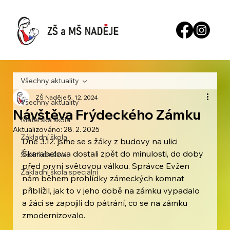
Všechny aktuality
ZŠ Naděje
5. 12. 2024
Všechny aktuality
Návštěva Frýdeckého Zámku
Mateřská škola
Aktualizováno:
28. 2. 2025
Základní škola
Dne 3.12. jsme se s žáky z budovy na ulici 
Škarabelova dostali zpět do minulosti, do doby 
Školní družina
před první světovou válkou. Správce Evžen 
Základní škola speciální
nám během prohlídky zámeckých komnat 
přiblížil, jak to v jeho době na zámku vypadalo 
a žáci se zapojili do pátrání, co se na zámku 
zmodernizovalo.