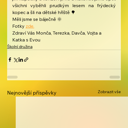
všichni vyběhli prudkým lesem na frýdecký 
kopec a šli na dětské hřiště 🌳
Měli jsme se báječně 🌞 
Fotky 
zde.
Zdraví Vás Monča, Terezka, Davča, Vojta a 
Katka s Evou
Školní družina
Zobrazit vše
Nejnovější příspěvky