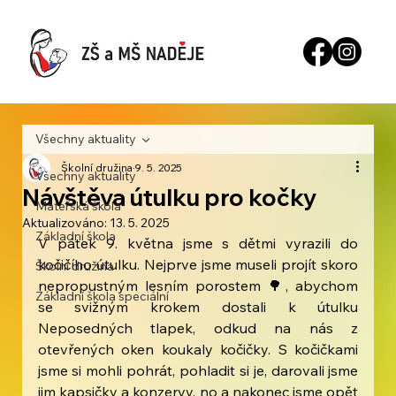
Všechny aktuality
Školní družina
9. 5. 2025
Všechny aktuality
Návštěva útulku pro kočky
Mateřská škola
Aktualizováno:
13. 5. 2025
Základní škola
V pátek 9. května jsme s dětmi vyrazili do 
kočičího útulku. Nejprve jsme museli projít skoro 
Školní družina
nepropustným lesním porostem 🌳, abychom 
Základní škola speciální
se svižným krokem dostali k útulku 
Neposedných tlapek, odkud na nás z 
otevřených oken koukaly kočičky. S kočičkami 
jsme si mohli pohrát, pohladit si je, darovali jsme 
jim kapsičky a konzervy, no a nakonec jsme opět 