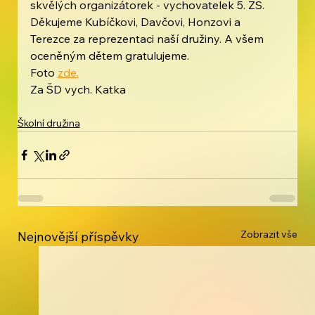
skvělých organizátorek - vychovatelek 5. ZŠ. 
Děkujeme Kubíčkovi, Davčovi, Honzovi a 
Terezce za reprezentaci naší družiny. A všem 
oceněným dětem gratulujeme.
Foto 
zde.
Za ŠD vych. Katka 
Školní družina
Zobrazit vše
Nejnovější příspěvky