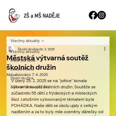
Všechny aktuality
Školní družina
26. 2. 2025
Všechny aktuality
Městská výtvarná soutěž
Mateřská škola
školních družin
Základní škola
Aktualizováno:
7. 4. 2025
Školní družina
V úterý 25. 2. 2025 se na "pětce" konala 
výtvarná soutěž školních družin. Soutěže se 
Základní škola speciální
zúčastnilo 55 dětí z frýdeckých a místeckých 
škol. Letošním vylosovaným tématem byla 
POHÁDKA. Naše děti se úkolu ujaly s velkým 
nadšením a za to byly mile oceněny dárečky od 