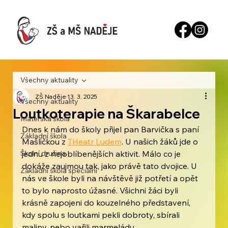
Všechny aktuality
ZŠ Naděje
13. 3. 2025
Všechny aktuality
Loutkoterapie na Škarabelce
Mateřská škola
Dnes k nám do školy přijel pan Barvička s paní 
Základní škola
Mašličkou z 
THeatr Ludem
. U našich žáků jde o 
Školní družina
jednu z nejoblíbenějších aktivit. Málo co je 
dokáže zaujmou tak, jako právě tato dvojice. U 
Základní škola speciální
nás ve škole byli na návštěvě již potřetí a opět 
to bylo naprosto úžasné. Všichni žáci byli 
krásně zapojeni do kouzelného představení, 
kdy spolu s loutkami pekli dobroty, sbírali 
maliny, nebo vařili marmeládu.