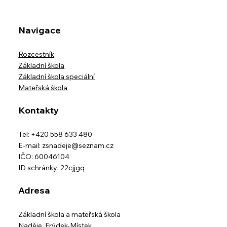
Školní výlet třídy IX.B na horskou
usedlost Ostravice-Muchovice
Navigace
Rozcestník
Základní škola
Základní škola speciální
Mateřská škola
Kontakty
Tel: +420 558 633 480
E-mail:
zsnadeje@seznam.cz
IČO: 60046104
ID schránky: 22cjjgq
Adresa
Základní škola a mateřská škola
Naděje,
Frýdek-Místek