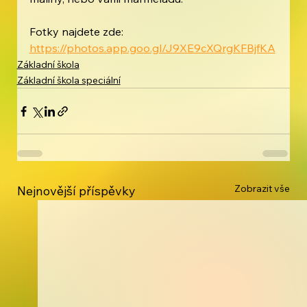
Fotky najdete zde: 
https://photos.app.goo.gl/J9XE9cXQrgKFBjfKA
Základní škola
Základní škola speciální
Zobrazit vše
Nejnovější příspěvky