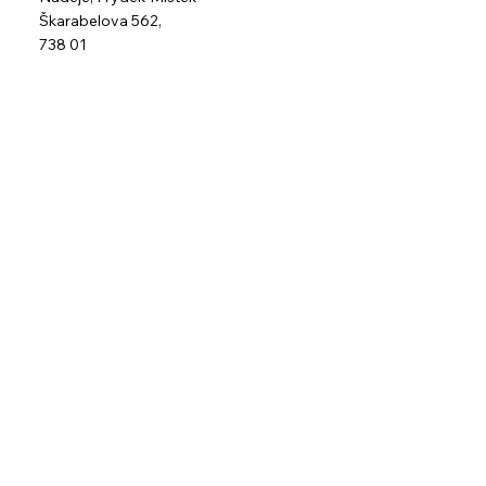
Škarabelova 562,
738 01