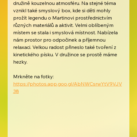
družině kouzelnou atmosféru. Na stejné téma 
vznikl také smyslový box, kde si děti mohly 
prožít legendu o Martinovi prostřednictvím 
různých materiálů a aktivit. Velmi oblíbeným 
místem se stala i smyslová místnost. Nabízela 
nám prostor pro odpočinek a příjemnou 
relaxaci. Velkou radost přineslo také tvoření z 
kinetického písku. V družince se prostě máme 
hezky.
Mrkněte na fotky: 
https://photos.app.goo.gl/AbNWCsrwYtV9VJV
38