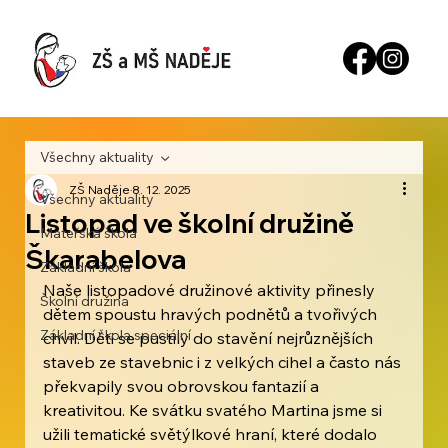
Všechny aktuality
ZŠ Naděje
8. 12. 2025
Všechny aktuality
Listopad ve školní družině
Mateřská škola
Škarabelova
Základní škola
Naše listopadové družinové aktivity přinesly 
Školní družina
dětem spoustu hravých podnětů a tvořivých 
Základní škola speciální
chvil. Děti se pustily do stavění nejrůznějších 
staveb ze stavebnic i z velkých cihel a často nás 
překvapily svou obrovskou fantazií a 
kreativitou. Ke svátku svatého Martina jsme si 
užili tematické světýlkové hraní, které dodalo 