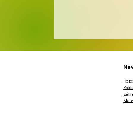
Nav
Rozc
Zákla
Červen ve školní družině
Zákla
Mate