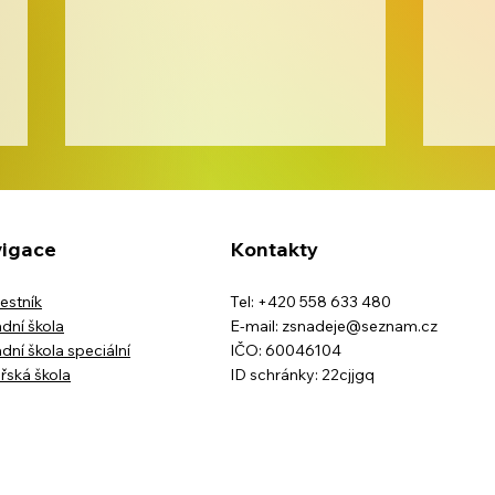
igace
Kontakty
estník
Tel: +420 558 633 480
Kreativita bez hranic
dní škola
E-mail:
zsnadeje@seznam.cz
dní škola speciální
IČO: 60046104
Barv
řská škola
ID schránky: 22cjjgq
ve š