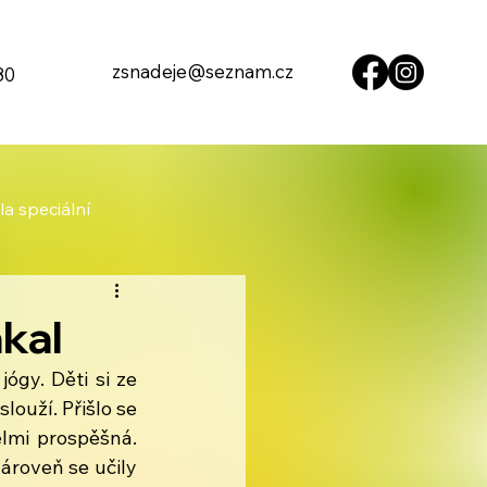
zsnadeje@seznam.cz
80
la speciální
kal
ógy. Děti si ze 
louží. Přišlo se 
lmi prospěšná. 
ároveň se učily 