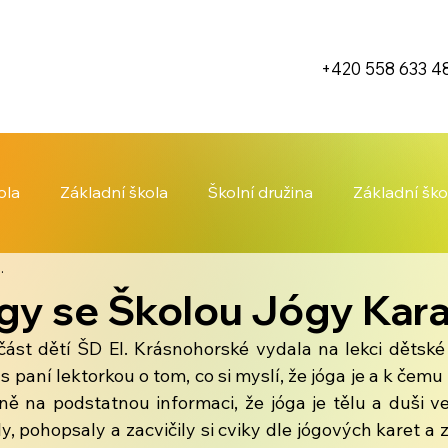
+420 558 633 4
ola
Základní škola
Školní družina
Základní ško
.
gy se Školou Jógy Kara
část dětí ŠD El. Krásnohorské vydala na lekci dětské j
paní lektorkou o tom, co si myslí, že jóga je a k čemu s
ě na podstatnou informaci, že jóga je tělu a duši ve
ly, pohopsaly a zacvičily si cviky dle jógových karet a z