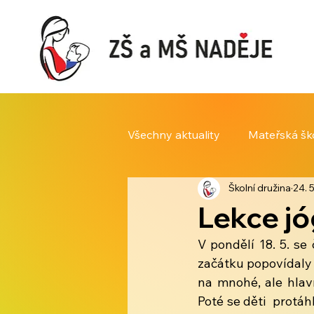
Všechny aktuality
Mateřská šk
Školní družina
24. 5
Lekce jó
V pondělí 18. 5. se 
začátku popovídaly s 
na mnohé, ale hlavn
Poté se děti  protáh