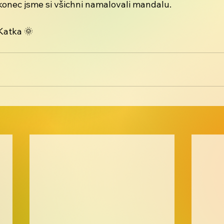
onec jsme si všichni namalovali mandalu. 
Katka 🌞