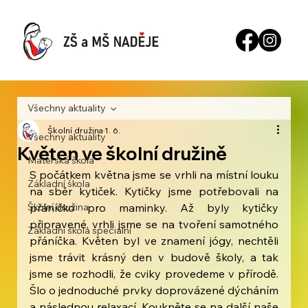
Všechny aktuality
Školní družina
1. 6.
Všechny aktuality
Květen ve školní družině
Mateřská škola
S počátkem května jsme se vrhli na místní louku 
Základní škola
na sběr kytiček. Kytičky jsme potřebovali na 
Školní družina
přáníčko pro maminky. Až byly kytičky 
připravené, vrhli jsme se na tvoření samotného 
Základní škola speciální
přáníčka. Květen byl ve znamení jógy, nechtěli 
jsme trávit krásný den v budově školy, a tak 
jsme se rozhodli, že cviky provedeme v přírodě. 
Šlo o jednoduché prvky doprovázené dýcháním 
a následnou relaxací. Koukněte se na další naše 