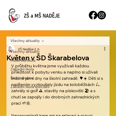
Všechny aktuality
ZŠ Naděje
2. 6.
Všechny aktuality
Květen v ŠD Škarabelova
Mateřská škola
V průběhu května jsme využívali každou 
Základní škola
příležitost k pobytu venku a naplno si užívali 
Školní družina
krásné jarní dny na školní zahradě. 🌳☀️ Děti si s 
nadšením vyzkoušely jízdu na koloběžkách 🛴, 
Základní škola speciální
zahrály si golf ⛳, stavěly na pískovišti 🏖️ a s 
chutí se zapojily i do drobných zahradnických 
prací 🌱🌼.
Nezapomínali jsme ani na relaxaci a rozvoj 