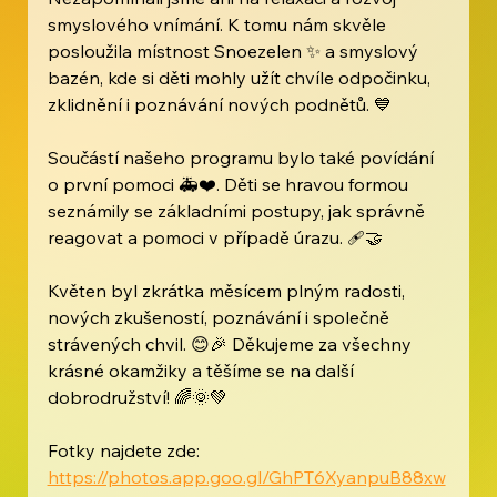
smyslového vnímání. K tomu nám skvěle 
posloužila místnost Snoezelen ✨ a smyslový 
bazén, kde si děti mohly užít chvíle odpočinku, 
zklidnění i poznávání nových podnětů. 💙
Součástí našeho programu bylo také povídání 
o první pomoci 🚑❤️. Děti se hravou formou 
seznámily se základními postupy, jak správně 
reagovat a pomoci v případě úrazu. 🩹🤝
Květen byl zkrátka měsícem plným radosti, 
nových zkušeností, poznávání i společně 
strávených chvil. 😊🎉 Děkujeme za všechny 
krásné okamžiky a těšíme se na další 
dobrodružství! 🌈🌞💚
Fotky najdete zde: 
https://photos.app.goo.gl/GhPT6XyanpuB88xw