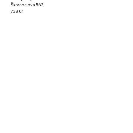
Škarabelova 562,
738 01