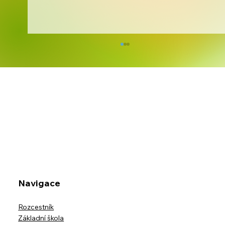
Školní výlet třídy IX.B na horskou
usedlost Ostravice-Muchovice
Navigace
Rozcestník
Základní škola