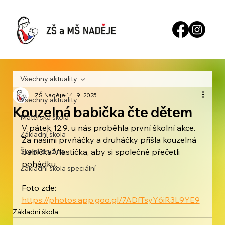
Všechny aktuality
ZŠ Naděje
14. 9. 2025
Všechny aktuality
Kouzelná babička čte dětem
Mateřská škola
V pátek 12.9. u nás proběhla první školní akce. 
Základní škola
Za našimi prvňáčky a druháčky přišla kouzelná 
Školní družina
babička Vlastička, aby si společně přečetli 
pohádku. 
Základní škola speciální
Foto zde: 
https://photos.app.goo.gl/7ADfTsyY6iR3L9YE9
Základní škola