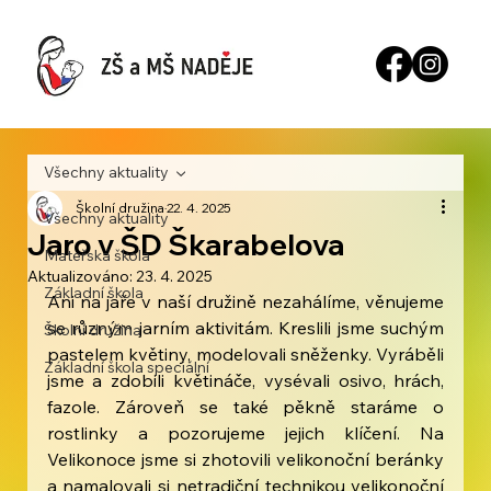
Všechny aktuality
Školní družina
22. 4. 2025
Všechny aktuality
Jaro v ŠD Škarabelova
Mateřská škola
Aktualizováno:
23. 4. 2025
Základní škola
Ani na jaře v naší družině nezahálíme, věnujeme 
se různým jarním aktivitám. Kreslili jsme suchým 
Školní družina
pastelem květiny, modelovali sněženky. Vyráběli 
Základní škola speciální
jsme a zdobili květináče, vysévali osivo, hrách, 
fazole. Zároveň se také pěkně staráme o 
rostlinky a pozorujeme jejich 
klíčení.
Na
Velikonoce jsme si zhotovili velikonoční beránky 
a namalovali si netradiční technikou velikonoční 