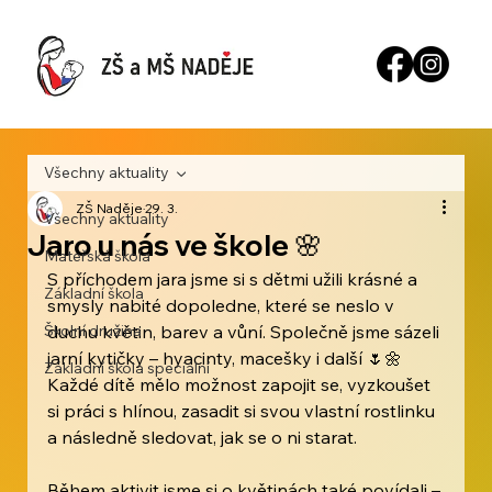
Všechny aktuality
ZŠ Naděje
29. 3.
Všechny aktuality
Jaro u nás ve škole 🌸
Mateřská škola
S příchodem jara jsme si s dětmi užili krásné a 
Základní škola
smysly nabité dopoledne, které se neslo v 
Školní družina
duchu květin, barev a vůní. Společně jsme sázeli 
jarní kytičky – hyacinty, macešky i další 🌷🌼 
Základní škola speciální
Každé dítě mělo možnost zapojit se, vyzkoušet 
si práci s hlínou, zasadit si svou vlastní rostlinku 
a následně sledovat, jak se o ni starat.
Během aktivit jsme si o květinách také povídali – 