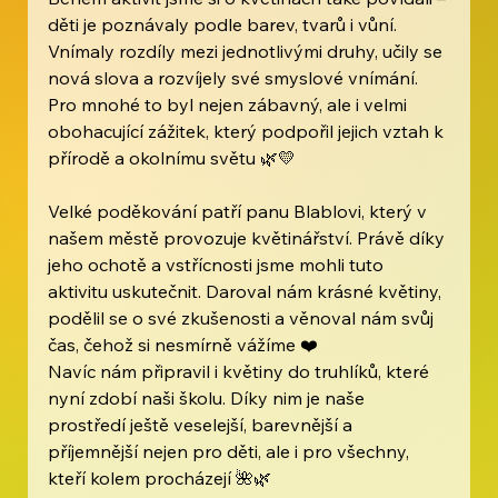
děti je poznávaly podle barev, tvarů i vůní. 
Vnímaly rozdíly mezi jednotlivými druhy, učily se 
nová slova a rozvíjely své smyslové vnímání. 
Pro mnohé to byl nejen zábavný, ale i velmi 
obohacující zážitek, který podpořil jejich vztah k 
přírodě a okolnímu světu 🌿💛
Velké poděkování patří panu Blablovi, který v 
našem městě provozuje květinářství. Právě díky 
jeho ochotě a vstřícnosti jsme mohli tuto 
aktivitu uskutečnit. Daroval nám krásné květiny, 
podělil se o své zkušenosti a věnoval nám svůj 
čas, čehož si nesmírně vážíme ❤️
Navíc nám připravil i květiny do truhlíků, které 
nyní zdobí naši školu. Díky nim je naše 
prostředí ještě veselejší, barevnější a 
příjemnější nejen pro děti, ale i pro všechny, 
kteří kolem procházejí 🌺🌿