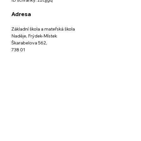
ID schránky: 22cjjgq
Adresa
Základní škola a mateřská škola
Naděje,
Frýdek-Místek
Škarabelova 562,
738 01