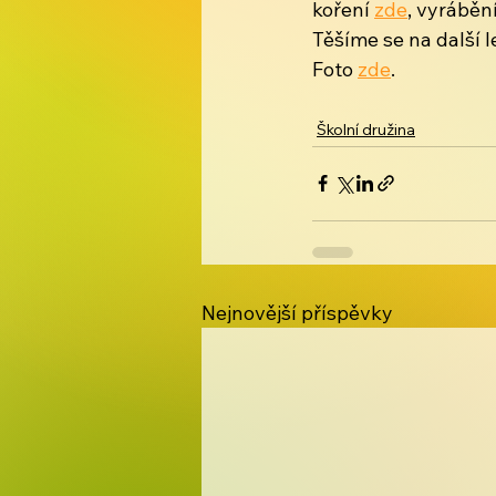
koření 
zde
, vyrábění
Těšíme se na další l
Foto 
zde
.
Školní družina
Nejnovější příspěvky