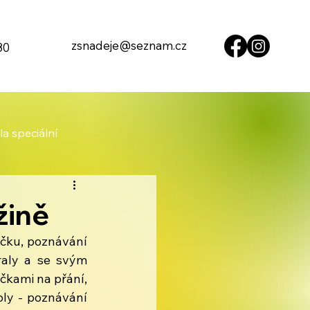
zsnadeje@seznam.cz
80
la speciální
žině
čku, poznávání 
raly a se svým 
čkami na přání, 
ly - poznávání 