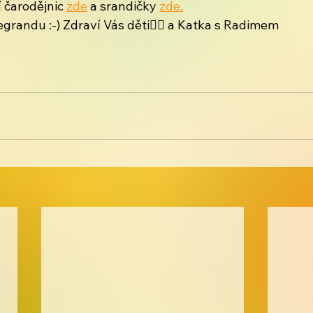
 čarodějnic 
zde
 a srandičky 
zde.
egrandu :-) Zdraví Vás děti🧙‍♀️ a Katka s Radimem