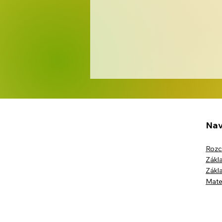
Nav
Rozc
Zákla
Červen ve školní družině
Zákla
Mate