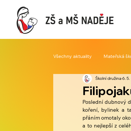
Všechny aktuality
Mateřská šk
Školní družina
6. 5.
Filipoja
Poslední dubnový de
koření, bylinek a 
přáním omotaly okol
a to nejlepší z cel