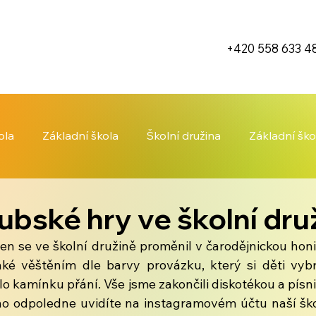
+420 558 633 4
ola
Základní škola
Školní družina
Základní ško
kubské hry ve školní dru
n se ve školní družině proměnil v čarodějnickou honi
také věštěním dle barvy provázku, který si děti vyb
o kamínku přání. Vše jsme zakončili diskotékou a písni
ého odpoledne uvidíte na instagramovém účtu naší ško