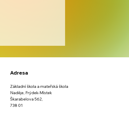
Adresa
Základní škola a mateřská škola
Naděje,
Frýdek-Místek
Škarabelova 562,
y, fantazie a prožitek
738 01
kolní družině