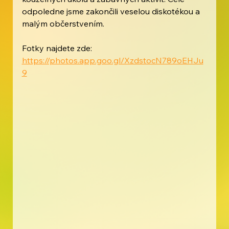
odpoledne jsme zakončili veselou diskotékou a 
malým občerstvením.
Fotky najdete zde: 
https://photos.app.goo.gl/XzdstocN789oEHJu
9