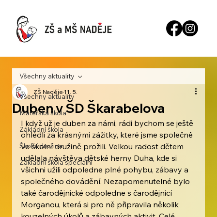
Všechny aktuality
ZŠ Naděje
11. 5.
Všechny aktuality
Duben v ŠD Škarabelova
Mateřská škola
I když už je duben za námi, rádi bychom se ještě 
Základní škola
ohlédli za krásnými zážitky, které jsme společně 
Školní družina
ve školní družině prožili. Velkou radost dětem 
udělala návštěva dětské herny Duha, kde si 
Základní škola speciální
všichni užili odpoledne plné pohybu, zábavy a 
společného dovádění. Nezapomenutelné bylo 
také čarodějnické odpoledne s čarodějnicí 
Morganou, která si pro ně připravila několik 
kouzelných úkolů a zábavných aktivit. Celé 