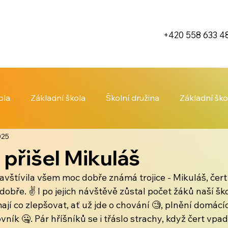
+420 558 633 4
ola
Základní škola
Školní družina
Základní ško
025
 přišel Mikuláš
avštívila všem moc dobře známá trojice - Mikuláš, čert 
dobře. ✌️ I po jejich návštěvě zůstal počet žáků naší ško
ají co zlepšovat, ať už jde o chování 🧐, plnění domácíc
ník 🤐. Pár hříšníků se i třáslo strachy, když čert vpadl