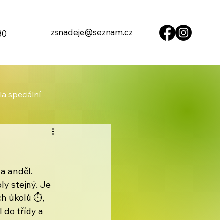
zsnadeje@seznam.cz
80
la speciální
a anděl. 
ly stejný. Je 
h úkolů ⏱️, 
 do třídy a 