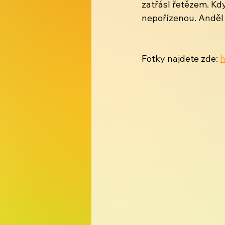
zatřásl řetězem. Když
nepořízenou. Anděl 
Fotky najdete zde: 
h