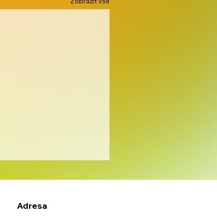
Zobrazit vše
Adresa
napark