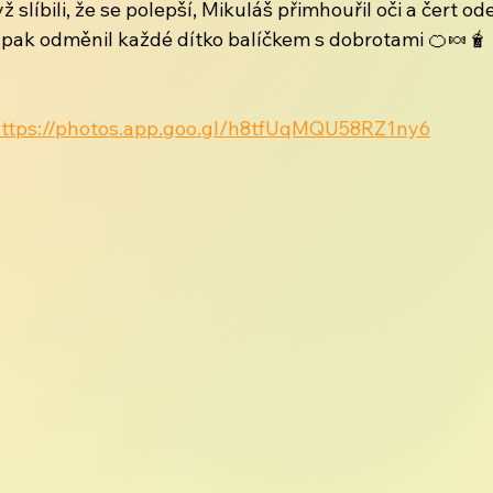
 slíbili, že se polepší, Mikuláš přimhouřil oči a čert ode
pak odměnil každé dítko balíčkem s dobrotami 🍊🍬🧋
ttps://photos.app.goo.gl/h8tfUqMQU58RZ1ny6