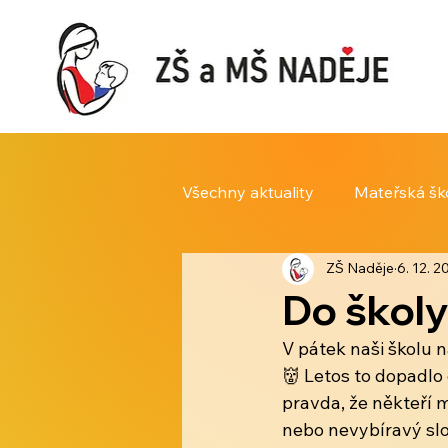
Všechny aktuality
Mateřská šk
ZŠ Naděje
6. 12. 2
Do školy
V pátek naši školu n
👹 Letos to dopadlo 
pravda, že někteří m
nebo nevybíravý slov