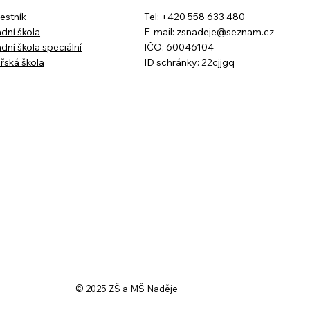
estník
Tel: +420 558 633 480
dní škola
E-mail:
zsnadeje@seznam.cz
dní škola speciální
IČO: 60046104
Přednáška v Muzeu
řská škola
ID schránky: 22cjjgq
Beskyd - Přežiješ
© 2025 ZŠ a MŠ Naděje