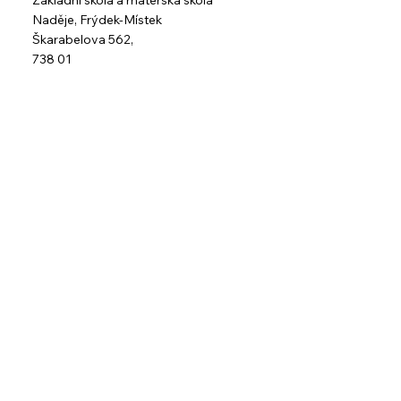
Základní škola a mateřská škola
Naděje,
Frýdek-Místek
Škarabelova 562,
738 01