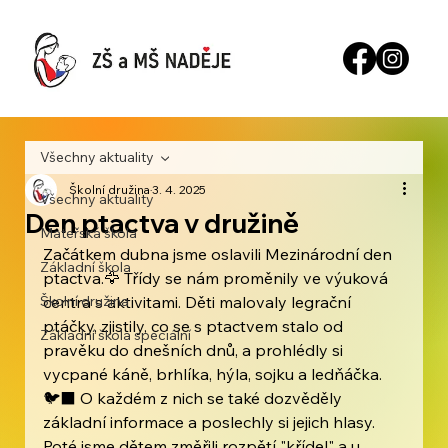
Všechny aktuality
Školní družina
3. 4. 2025
Všechny aktuality
Den ptactva v družině
Mateřská škola
Začátkem dubna jsme oslavili Mezinárodní den 
Základní škola
ptactva.🦅 Třídy se nám proměnily ve výuková 
Školní družina
centra s aktivitami. Děti malovaly legrační 
ptáčky, zjistily, co se s ptactvem stalo od 
Základní škola speciální
pravěku do dnešních dnů, a prohlédly si 
vycpané káně, brhlíka, hýla, sojku a ledňáčka.
🐦‍⬛ O každém z nich se také dozvěděly 
základní informace a poslechly si jejich hlasy. 
Poté jsme dětem změřili rozpětí "křídel" a u 