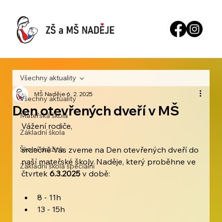
Všechny aktuality
MŠ Naděje
6. 2. 2025
Všechny aktuality
Den otevřených dveří v MŠ
Mateřská škola
Vážení rodiče, 
Základní škola
Školní družina
srdečně Vás zveme na Den otevřených dveří do 
naší mateřské školy Naděje, který proběhne ve 
Základní škola speciální
čtvrtek 
6.3.2025
 v době:
8 - 11h
13 - 15h