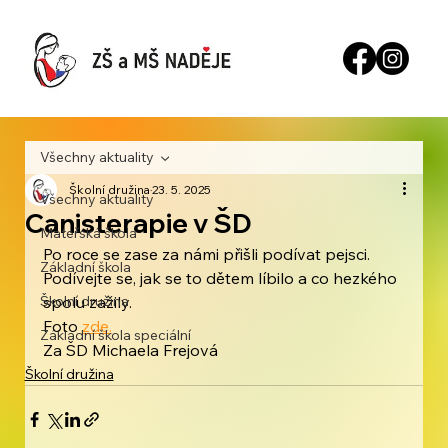
Všechny aktuality
Školní družina
23. 5. 2025
Všechny aktuality
Canisterapie v ŠD
Mateřská škola
Po roce se zase za námi přišli podívat pejsci. 
Základní škola
Podívejte se, jak se to dětem líbilo a co hezkého 
Školní družina
spolu zažily.
Foto 
zde.
Základní škola speciální
Za ŠD Michaela Frejová
Školní družina