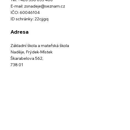
E-mail:
zsnadeje@seznam.cz
IČO: 60046104
ID schránky: 22cjjgq
Adresa
Základní škola a mateřská škola
Naděje,
Frýdek-Místek
Škarabelova 562,
738 01