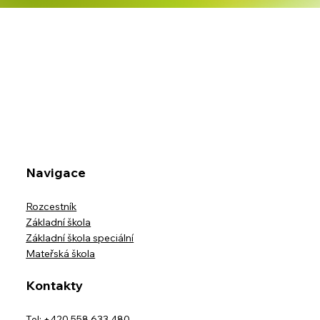
Školní výlet třídy IX.B na horskou
usedlost Ostravice-Muchovice
Navigace
Rozcestník
Základní škola
Základní škola speciální
Mateřská škola
Kontakty
Tel: +420 558 633 480